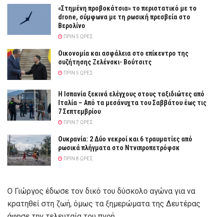
«Στημένη προβοκάτσια» το περιστατικό με το
drone, σύμφωνα με τη ρωσική πρεσβεία στο
Βερολίνο
ΠΡΙΝ 5 ΏΡΕΣ
Οικονομία και ασφάλεια στο επίκεντρο της
συζήτησης Ζελένσκι- Βούτσιτς
ΠΡΙΝ 5 ΏΡΕΣ
Η Ισπανία ξεκινά ελέγχους στους ταξιδιώτες από
Ιταλία – Από τα μεσάνυχτα του Σαββάτου έως τις
7 Σεπτεμβρίου
ΠΡΙΝ 7 ΏΡΕΣ
Ουκρανία: 2 Δύο νεκροί και 6 τραυματίες από
ρωσικά πλήγματα στο Ντνιπροπετρόφσκ
ΠΡΙΝ 8 ΏΡΕΣ
Ο Γιώργος έδωσε τον δικό του δύσκολο αγώνα για να
κρατηθεί στη ζωή, όμως τα ξημερώματα της Δευτέρας
άφησε την τελευταία του πνοή.