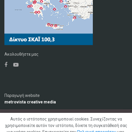
Ακολουθήστε μας
Παραγωγή website
metrovista creative media
Αυτός ο ιστότοπος χρησιμοποιεί cookies. Συνεχίζοντας να
Ο Σταθμός
Διαφήμιση
Επικοινωνία
χρησιμοποιείτε αυτόν τον ιστότοπο, δίνετε τη συγκατάθεσή σας
Πολιτική Απορρήτου