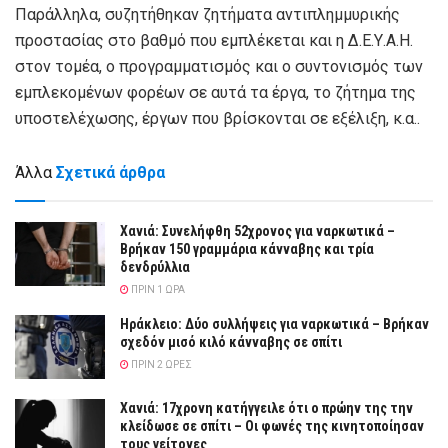
Παράλληλα, συζητήθηκαν ζητήματα αντιπλημμυρικής
προστασίας στο βαθμό που εμπλέκεται και η Δ.Ε.Υ.Α.Η.
στον τομέα, ο προγραμματισμός και ο συντονισμός των
εμπλεκομένων φορέων σε αυτά τα έργα, το ζήτημα της
υποστελέχωσης, έργων που βρίσκονται σε εξέλιξη, κ.α..
Άλλα
Σχετικά άρθρα
Χανιά: Συνελήφθη 52χρονος για ναρκωτικά –
Βρήκαν 150 γραμμάρια κάνναβης και τρία
δενδρύλλια
ΠΡΙΝ 1 ΏΡΑ
Ηράκλειο: Δύο συλλήψεις για ναρκωτικά – Βρήκαν
σχεδόν μισό κιλό κάνναβης σε σπίτι
ΠΡΙΝ 2 ΏΡΕΣ
Χανιά: 17χρονη κατήγγειλε ότι ο πρώην της την
κλείδωσε σε σπίτι – Οι φωνές της κινητοποίησαν
τους γείτονες