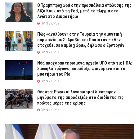
Ο Τραμπ προχωρά στην προσπάθεια απόλυσης της
Λίζα Κουκ από τη Fed, μετά το πλήγμα στο
Ανώτατο Δικαστήριο
ΠΡΙΝ 2 ΏΡΕΣ
Πώς «αναλύουν» στην Τουρκία την αμυντική
συμφωνία με Σ. Αραβία και Πακιστάν – «Δεν
στοχεύει σε καμία χώρα», δήλωσε ο Ερντογάν
ΠΡΙΝ 2 ΏΡΕΣ
Νέα αποχαρακτηρισμένα αρχεία UFO από τις ΗΠΑ:
Σιωπηλά τρίγωνα, παράδοξα φαινόμενα και το
μυστήριο του Ρίο
ΠΡΙΝ 2 ΏΡΕΣ
Θέουτα: Ρωσικοί λογαριασμοί διέσπειραν
μηνύματα της ακροδεξιάς στο διαδίκτυο τις
πρώτες μέρες της κρίσης
ΠΡΙΝ 4 ΏΡΕΣ