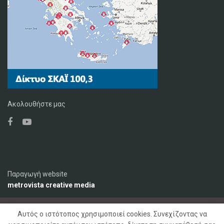
Ακολουθήστε μας
Παραγωγή website
metrovista creative media
Αυτός ο ιστότοπος χρησιμοποιεί cookies. Συνεχίζοντας να
Ο Σταθμός
Διαφήμιση
Επικοινωνία