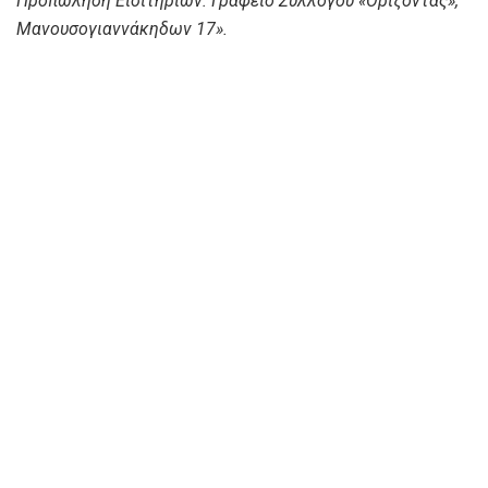
Προπώληση Εισιτηρίων: Γραφείο Συλλόγου «Ορίζοντας»,
Μανουσογιαννάκηδων 17».