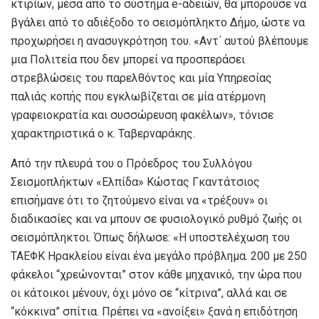
κτιρίων, μέσα από το σύστημα e-αδειών, θα μπορούσε να
βγάλει από το αδιέξοδο το σεισμόπληκτο Δήμο, ώστε να
προχωρήσει η ανασυγκρότηση του. «Αντ΄ αυτού βλέπουμε
μια Πολιτεία που δεν μπορεί να προσπεράσει
στρεβλώσεις του παρελθόντος και μία Υπηρεσίας
παλιάς κοπής που εγκλωβίζεται σε μία ατέρμονη
γραφειοκρατία και συσσώρευση φακέλων», τόνισε
χαρακτηριστικά ο κ. Ταβερναράκης.
Από την πλευρά του ο Πρόεδρος του Συλλόγου
Σεισμοπλήκτων «Ελπίδα» Κώστας Γκαντάτσιος
επισήμανε ότι το ζητούμενο είναι να «τρέξουν» οι
διαδικασίες και να μπουν σε φυσιολογικό ρυθμό ζωής οι
σεισμόπληκτοι. Όπως δήλωσε: «Η υποστελέχωση του
ΤΑΕΦΚ Ηρακλείου είναι ένα μεγάλο πρόβλημα. 200 με 250
φάκελοι “χρεώνονται” στον κάθε μηχανικό, την ώρα που
οι κάτοικοι μένουν, όχι μόνο σε “κίτρινα”, αλλά και σε
“κόκκινα” σπίτια. Πρέπει να «ανοίξει» ξανά η επιδότηση