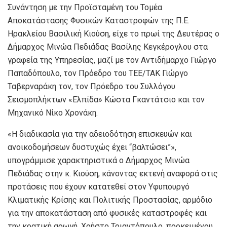
Συνάντηση με την Προϊσταμένη του Τομέα
Αποκατάστασης Φυσικών Καταστροφών της Π.Ε.
Ηρακλείου Βασιλική Κιούση, είχε το πρωί της Δευτέρας ο
Δήμαρχος Μινώα Πεδιάδας Βασίλης Κεγκέρογλου στα
γραφεία της Υπηρεσίας, μαζί με τον Αντιδήμαρχο Γιώργο
Παπαδόπουλο, τον Πρόεδρο του ΤΕΕ/ΤΑΚ Γιώργο
Ταβερναράκη τον, τον Πρόεδρο του Συλλόγου
Σεισμοπλήκτων «Ελπίδα» Κώστα Γκαντάτσιο και τον
Μηχανικό Νίκο Χρονάκη.
«H διαδικασία για την αδειοδότηση επισκευών και
ανοικοδομήσεων δυστυχώς έχει “βαλτώσει”»,
υπογράμμισε χαρακτηριστικά ο Δήμαρχος Μινώα
Πεδιάδας στην κ. Κιούση, κάνοντας εκτενή αναφορά στις
προτάσεις που έχουν κατατεθεί στον Υφυπουργό
Κλιματικής Κρίσης και Πολιτικής Προστασίας, αρμόδιο
για την αποκατάσταση από φυσικές καταστροφές και
την κρατική αρωγή, Χρήστο Τριαντόπουλο, προκειμένου