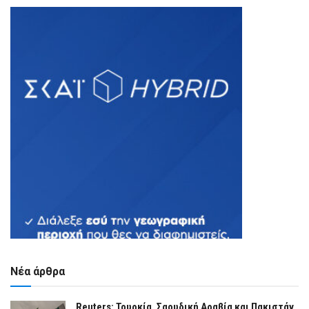
Νέα άρθρα
Reuters: Τουρκία, Σαουδική Αραβία και Πακιστάν