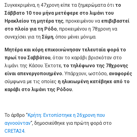
Συγκεκριμένα, η 47χρονη είπε τα ξημερώματα ότι
το
Σάββατο 10 του μήνα μετέφερε στο λιμάνι του
Ηρακλείου τη μητέρα της
, προκειμένου να
επιβιβαστεί
στο πλοίο για τη Ρόδο
, προκειμένου η 78χρονη να
συνεχίσει για τη
Σύμη
, όπου μένει μόνιμα.
Μητέρα και κόρη επικοινώνησαν τελευταία φορά το
πρωί του Σαββάτου
, όταν το καράβι βρισκόταν στο
λιμάνι της Κάσου. Έκτοτε,
το τηλέφωνο της 78χρονης
είναι απενεργοποιημένο.
Υπάρχουν, ωστόσο,
αναφορές
σύμφωνα με τις οποίες
η ηλικιωμένη κατέβηκε από το
καράβι στο λιμάνι της Ρόδου.
Το άρθρο “
Κρήτη: Εντοπίστηκε η 26χρονη που
αγνοούνταν
“, δημοσιεύθηκε για πρώτη φορά στο
CRETA24
.