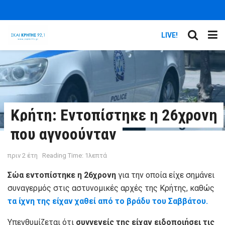
LIVE!
Κρήτη: Εντοπίστηκε η 26χρονη
που αγνοούνταν
πριν 2 έτη
Reading Time: 1λεπτά
Σώα εντοπίστηκε η 26χρονη
για την οποία είχε σημάνει
συναγερμός στις αστυνομικές αρχές της Κρήτης, καθώς
τα ίχνη της είχαν χαθεί από το βράδυ του Σαββάτου.
Υπενθυμίζεται ότι
συγγενείς της είχαν ειδοποιήσει τις