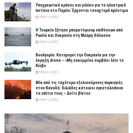
Υποχρεωτικά κράνος και γιλέκο για τα ηλεκτρικά
πατίνια στο Παρίσι: Έρχονται τσουχτερά πρόστιμα
ΠΡΙΝ 10 ΏΡΕΣ
Η Τουρκία ζήτησε μπορατόριουμ επιθέσεων από
Ρωσία και Ουκρανία στη Μαύρη Θάλασσα
ΠΡΙΝ 12 ΏΡΕΣ
Βουλγαρία: Κατηγορεί την Ουκρανία για την
έκρηξη drone – «Μη εσκεμμένο συμβάν» λέει το
Κίεβο
ΠΡΙΝ 13 ΏΡΕΣ
Μία από τις ταχύτερα εξελισσόμενες πυρκαγιές
στον Καναδά: Χιλιάδες κάτοικοι εγκαταλείπουν
τα σπίτια τους – Δείτε βίντεο
ΠΡΙΝ 13 ΏΡΕΣ