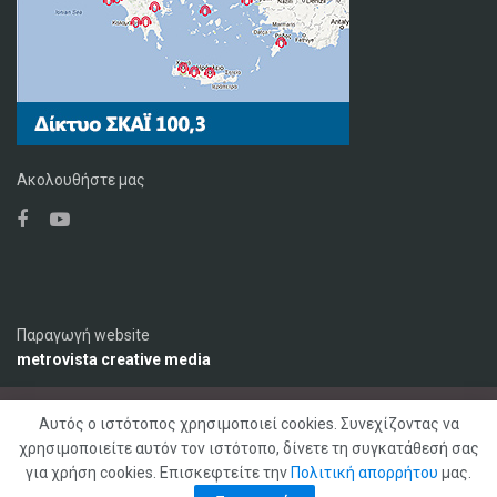
Ακολουθήστε μας
Παραγωγή website
metrovista creative media
Αυτός ο ιστότοπος χρησιμοποιεί cookies. Συνεχίζοντας να
Ο Σταθμός
Διαφήμιση
Επικοινωνία
χρησιμοποιείτε αυτόν τον ιστότοπο, δίνετε τη συγκατάθεσή σας
Πολιτική Απορρήτου
για χρήση cookies. Επισκεφτείτε την
Πολιτική απορρήτου
μας.
© 2020 ΣΚΑΪ ΚΡΗΤΗΣ 92,1 FM, Με επιφύλαξη παντός δικαιώματος