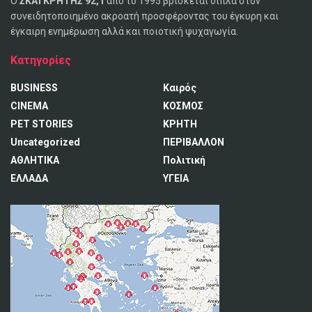
Ο
ΣΚΑΪ ΚΡΗΤΗΣ 92,1
από το 1995 βρίσκεται δίπλα στον
συνειδητοποιημένο ακροατή προσφέροντας του έγκυρη και
έγκαιρη ενημέρωση αλλά και ποιοτική ψυχαγωγία.
Κατηγορίες
BUSINESS
Καιρός
CINEMA
ΚΟΣΜΟΣ
PET STORIES
ΚΡΗΤΗ
Uncategorized
ΠΕΡΙΒΑΛΛΟΝ
ΑΘΛΗΤΙΚΑ
Πολιτική
ΕΛΛΑΔΑ
ΥΓΕΙΑ