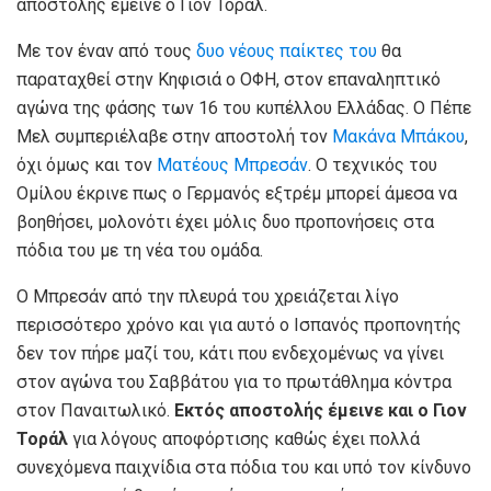
αποστολής έμεινε ο Γιον Τοράλ.
Με τον έναν από τους
δυο νέους παίκτες του
θα
παραταχθεί στην Κηφισιά ο ΟΦΗ, στον επαναληπτικό
αγώνα της φάσης των 16 του κυπέλλου Ελλάδας. Ο Πέπε
Μελ συμπεριέλαβε στην αποστολή τον
Μακάνα Μπάκου
,
όχι όμως και τον
Ματέους Μπρεσάν
. Ο τεχνικός του
Ομίλου έκρινε πως ο Γερμανός εξτρέμ μπορεί άμεσα να
βοηθήσει, μολονότι έχει μόλις δυο προπονήσεις στα
πόδια του με τη νέα του ομάδα.
Ο Μπρεσάν από την πλευρά του χρειάζεται λίγο
περισσότερο χρόνο και για αυτό ο Ισπανός προπονητής
δεν τον πήρε μαζί του, κάτι που ενδεχομένως να γίνει
στον αγώνα του Σαββάτου για το πρωτάθλημα κόντρα
στον Παναιτωλικό.
Εκτός αποστολής έμεινε και ο Γιον
Τοράλ
για λόγους αποφόρτισης καθώς έχει πολλά
συνεχόμενα παιχνίδια στα πόδια του και υπό τον κίνδυνο