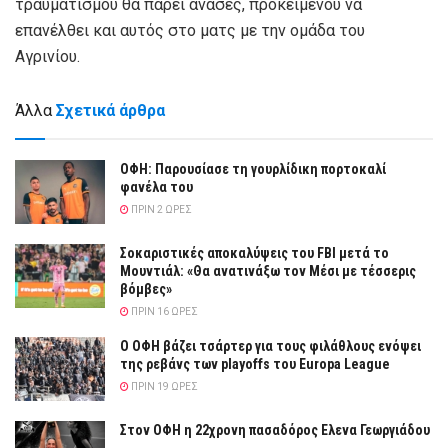
τραυματισμού θα πάρει ανάσες, προκειμένου να
επανέλθει και αυτός στο ματς με την ομάδα του
Αγρινίου.
Άλλα
Σχετικά άρθρα
ΟΦΗ: Παρουσίασε τη γουρλίδικη πορτοκαλί
φανέλα του
ΠΡΙΝ 2 ΏΡΕΣ
Σοκαριστικές αποκαλύψεις του FBI μετά το
Μουντιάλ: «Θα ανατινάξω τον Μέσι με τέσσερις
βόμβες»
ΠΡΙΝ 16 ΏΡΕΣ
Ο ΟΦΗ βάζει τσάρτερ για τους φιλάθλους ενόψει
της ρεβάνς των playoffs του Europa League
ΠΡΙΝ 19 ΏΡΕΣ
Στον ΟΦΗ η 22χρονη πασαδόρος Ελενα Γεωργιάδου