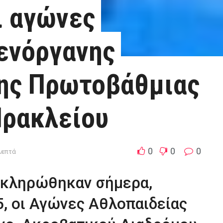
ι αγώνες
ενόργανης
της Πρωτοβάθμιας
Ηρακλείου
0
0
0
λεπτά
οκληρώθηκαν σήμερα,
, οι Αγώνες Αθλοπαιδείας