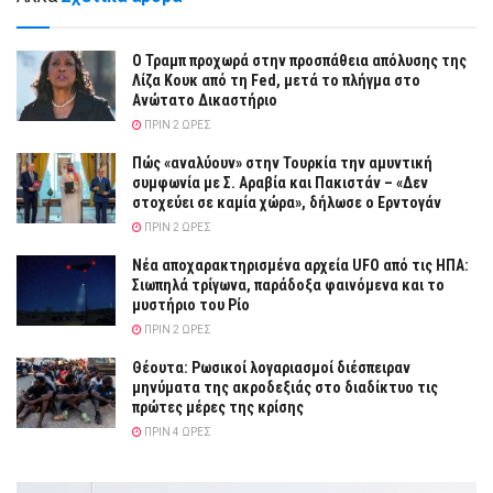
Ο Τραμπ προχωρά στην προσπάθεια απόλυσης της
Λίζα Κουκ από τη Fed, μετά το πλήγμα στο
Ανώτατο Δικαστήριο
ΠΡΙΝ 2 ΏΡΕΣ
Πώς «αναλύουν» στην Τουρκία την αμυντική
συμφωνία με Σ. Αραβία και Πακιστάν – «Δεν
στοχεύει σε καμία χώρα», δήλωσε ο Ερντογάν
ΠΡΙΝ 2 ΏΡΕΣ
Νέα αποχαρακτηρισμένα αρχεία UFO από τις ΗΠΑ:
Σιωπηλά τρίγωνα, παράδοξα φαινόμενα και το
μυστήριο του Ρίο
ΠΡΙΝ 2 ΏΡΕΣ
Θέουτα: Ρωσικοί λογαριασμοί διέσπειραν
μηνύματα της ακροδεξιάς στο διαδίκτυο τις
πρώτες μέρες της κρίσης
ΠΡΙΝ 4 ΏΡΕΣ