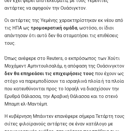
δεν έχει φέρει αποτελέσματα, με τους Υεμενίτες
αντάρτες να αψηφούν την Ουάσιγκτον.
Οι αντάρτες της Υεμένης χαρακτηρίστηκαν εκ νέου από
τις ΗΠΑ ως
τρομοκρατική ομάδα
, ωστόσο, οι ίδιοι
απάντησαν ότι αυτό δεν θα σταματήσει τις επιθέσεις
τους.
Όπως ανέφερε στο Reuters, ο εκπρόσωπος των Χούτι
Μοχάμεντ Αμπντουλσαλάμ, η απόφαση της Ουάσινγκτον
δεν θα επηρεάσει τις επιχειρήσεις τους
που έχουν ως
στόχο να παρεμποδίσουν τα ισραηλινά πλοία ή τα πλοία
που κατευθύνονται προς το Ισραήλ να διασχίσουν την
Ερυθρά Θάλασσα, την Αραβική Θάλασσα και το στενό
Μπαμπ ελ-Μαντέμπ.
Η κυβέρνηση Μπάιντεν επανέφερε σήμερα Τετάρτη τους
σιίτες φιλοϊρανούς αντάρτες σε έναν κατάλογο με