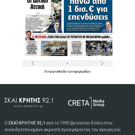
Τα
πρωτοσέλιδα
των
εφημερίδων
Ο
ΣΚΑΪ ΚΡΗΤΗΣ 92,1
από το 1995 βρίσκεται δίπλα στον
συνειδητοποιημένο ακροατή προσφέροντας του έγκυρη και