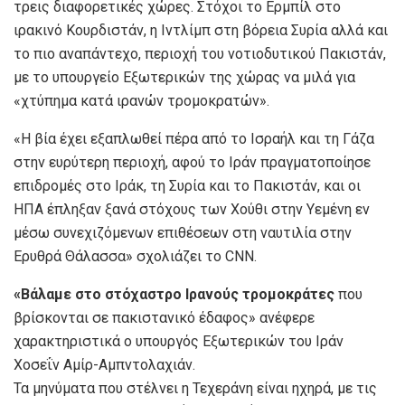
τρεις διαφορετικές χώρες. Στόχοι το Ερμπίλ στο
ιρακινό Κουρδιστάν, η Ιντλίμπ στη βόρεια Συρία αλλά και
το πιο αναπάντεχο, περιοχή του νοτιοδυτικού Πακιστάν,
με το υπουργείο Εξωτερικών της χώρας να μιλά για
«χτύπημα κατά ιρανών τρομοκρατών».
«Η βία έχει εξαπλωθεί πέρα από το Ισραήλ και τη Γάζα
στην ευρύτερη περιοχή, αφού το Ιράν πραγματοποίησε
επιδρομές στο Ιράκ, τη Συρία και το Πακιστάν, και οι
ΗΠΑ έπληξαν ξανά στόχους των Χούθι στην Υεμένη εν
μέσω συνεχιζόμενων επιθέσεων στη ναυτιλία στην
Ερυθρά Θάλασσα» σχολιάζει το CNN.
«Βάλαμε στο στόχαστρο Ιρανούς τρομοκράτες
που
βρίσκονται σε πακιστανικό έδαφος» ανέφερε
χαρακτηριστικά ο υπουργός Εξωτερικών του Ιράν
Χοσεΐν Αμίρ-Αμπντολαχιάν.
Τα μηνύματα που στέλνει η Τεχεράνη είναι ηχηρά, με τις