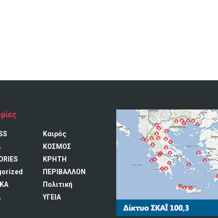
ρίες
SS
Καιρός
A
ΚΟΣΜΟΣ
ORIES
ΚΡΗΤΗ
gorized
ΠΕΡΙΒΑΛΛΟΝ
ΚΑ
Πολιτική
Α
ΥΓΕΙΑ