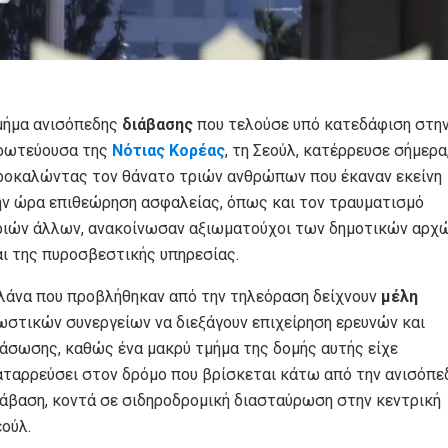
μήμα ανισόπεδης
διάβασης
που τελούσε υπό κατεδάφιση στη
ρωτεύουσα της
Νότιας Κορέας
, τη Σεούλ, κατέρρευσε σήμερα
ροκαλώντας τον θάνατο τριών ανθρώπων που έκαναν εκείνη
ην ώρα επιθεώρηση ασφαλείας, όπως και τον τραυματισμό
ριών άλλων, ανακοίνωσαν αξιωματούχοι των δημοτικών αρχ
αι της πυροσβεστικής υπηρεσίας.
λάνα που προβλήθηκαν από την τηλεόραση δείχνουν
μέλη
ωστικών συνεργείων να διεξάγουν επιχείρηση ερευνών και
ιάσωσης, καθώς ένα μακρύ τμήμα της δομής αυτής είχε
αταρρεύσει στον δρόμο που βρίσκεται κάτω από την ανισόπε
ιάβαση, κοντά σε σιδηροδρομική διασταύρωση στην κεντρική
εούλ.