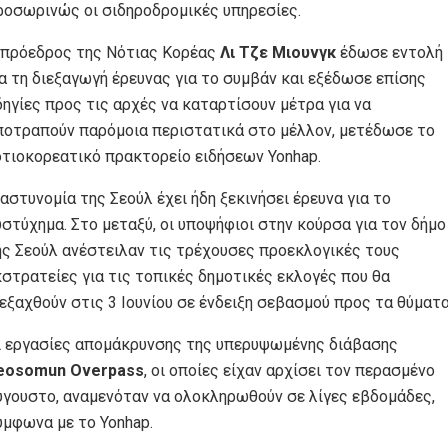
ροσωρινώς οι σιδηροδρομικές υπηρεσίες.
 πρόεδρος της Νότιας Κορέας
Λι Τζε Μιουνγκ
έδωσε εντολή
ια τη διεξαγωγή έρευνας για το συμβάν και εξέδωσε επίσης
δηγίες προς τις αρχές να καταρτίσουν μέτρα για να
ποτραπούν παρόμοια περιστατικά στο μέλλον, μετέδωσε το
οτιοκορεατικό πρακτορείο ειδήσεων Yonhap.
 αστυνομία της Σεούλ έχει ήδη ξεκινήσει έρευνα για το
υστύχημα. Στο μεταξύ, οι υποψήφιοι στην κούρσα για τον δήμο
ης Σεούλ ανέστειλαν τις τρέχουσες προεκλογικές τους
κστρατείες για τις τοπικές δημοτικές εκλογές που θα
ιεξαχθούν στις 3 Ιουνίου σε ένδειξη σεβασμού προς τα θύματα
ι εργασίες απομάκρυνσης της υπερυψωμένης διάβασης
eosomun Overpass
, οι οποίες είχαν αρχίσει τον περασμένο
ύγουστο, αναμενόταν να ολοκληρωθούν σε λίγες εβδομάδες,
ύμφωνα με το Yonhap.