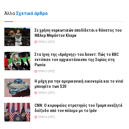
Άλλα
Σχετικά άρθρα
Σε χρήση ναρκωτικών αποδίδεται ο θάνατος του
ΝΒΑερ Μπράντον Κλαρκ
ΠΡΙΝ 3 ΏΡΕΣ
Στα ίχνη της «Αράχνης» του Άσαντ: Πώς το BBC
εντόπισε τον αρχικατάσκοπο της Συρίας στη
Ρωσία
ΠΡΙΝ 3 ΏΡΕΣ
Η μάχη για την αμερικανική οικονομία και το viral
μπουρίτο των $20
ΠΡΙΝ 4 ΏΡΕΣ
CNN: Ο κορυφαίος στρατηγός του Τραμπ αναζητά
διέξοδο από τον πόλεμο με το Ιράν
ΠΡΙΝ 6 ΏΡΕΣ