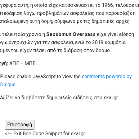
 γέφυρα αυτή, η οποία είχε κατασκευαστεί το 1966, τελούσε υ
ατεδάφιση λόγω προβλημάτων ασφαλείας που παρουσίαζε η
επαλαιωμένη αυτή δομή, σύμφωνα με τις δημοτικές αρχές.
α τελευταία χρόνια η
Seosomun Overpass
είχε γίνει είδηση
όγω ανησυχιών για την ασφάλεια, ενώ το 2019 κομμάτια
σιμέντου είχαν πέσει από τη διάβαση στον δρόμο.
ηγή:
ΑΠΕ – ΜΠΕ
Please enable JavaScript to view the
comments powered by
Disqus.
Αξίζει να διαβάσετε
δημοφιλείς ειδήσεις στο skai.gr
Επιστροφή
<!– Exit Bee Code Snippet for skai.gr