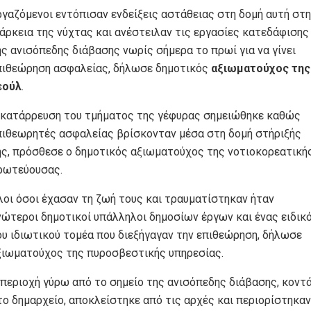
ργαζόμενοι εντόπισαν ενδείξεις αστάθειας στη δομή αυτή στη
ιάρκεια της νύχτας και ανέστειλαν τις εργασίες κατεδάφισης
ης ανισόπεδης διάβασης νωρίς σήμερα το πρωί για να γίνει
πιθεώρηση ασφαλείας, δήλωσε δημοτικός
αξιωματούχος της
εούλ
.
 κατάρρευση του τμήματος της γέφυρας σημειώθηκε καθώς
πιθεωρητές ασφαλείας βρίσκονταν μέσα στη δομή στήριξής
ης, πρόσθεσε ο δημοτικός αξιωματούχος της νοτιοκορεατική
ρωτεύουσας.
λοι όσοι έχασαν τη ζωή τους και τραυματίστηκαν ήταν
νώτεροι δημοτικοί υπάλληλοι δημοσίων έργων και ένας ειδικ
ου ιδιωτικού τομέα που διεξήγαγαν την επιθεώρηση, δήλωσε
ξιωματούχος της πυροσβεστικής υπηρεσίας.
 περιοχή γύρω από το σημείο της ανισόπεδης διάβασης, κοντ
το δημαρχείο, αποκλείστηκε από τις αρχές και περιορίστηκαν