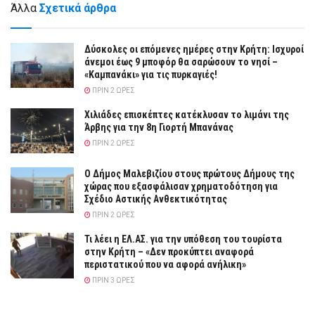
Άλλα
Σχετικά άρθρα
Δύσκολες οι επόμενες ημέρες στην Κρήτη: Ισχυροί
άνεμοι έως 9 μποφόρ θα σαρώσουν το νησί –
«Καμπανάκι» για τις πυρκαγιές!
ΠΡΙΝ 2 ΏΡΕΣ
Χιλιάδες επισκέπτες κατέκλυσαν το λιμάνι της
Άρβης για την 8η Γιορτή Μπανάνας
ΠΡΙΝ 2 ΏΡΕΣ
Ο Δήμος Μαλεβιζίου στους πρώτους Δήμους της
χώρας που εξασφάλισαν χρηματοδότηση για
Σχέδιο Αστικής Ανθεκτικότητας
ΠΡΙΝ 2 ΏΡΕΣ
Τι λέει η ΕΛ.ΑΣ. για την υπόθεση του τουρίστα
στην Κρήτη – «Δεν προκύπτει αναφορά
περιστατικού που να αφορά ανήλικη»
ΠΡΙΝ 3 ΏΡΕΣ