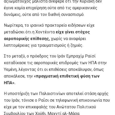
αξιωματούχος μάλιστα ανέφερε ότι την Κυριακή δεν
έγινε καμία επιχείρηση ούτε από τις αμερικανικές
δυνάμεις, ούτε από τον διεθνή συνασπισμό.
Νωρίτερα, το ιρανικό πρακτορείο ειδήσεων είχε
μεταδώσει ότι η Χοντέιντα
είχε γίνει στόχος
αεροπορικής επίθεσης,
χωρίς να αναφέρει
λεπτομέρειες για τραυματισμούς ή ζημιές.
Στο μεταξύ, ο πρόεδρος του Ιράν Εμπραχίμ Ραϊσί
καταδίκασε τις αεροπορικές επιδρομές των ΗΠΑ στην
Υεμένη, λέγοντας ότι οι επιθέσεις αποκάλυψαν, όπως
αποκάλεσε, την
«πραγματική επιθετική φύση των
ΗΠΑ».
Η υποστήριξη των Παλαιστινίων αποτελεί στάση αρχής
του Ιράν, τόνισε ο Ραΐσι σε τηλεφωνική επικοινωνία που
είχε με τον επικεφαλής του Ανώτατου Πολιτικού
Συμβουλίου των Χούθι, Μαχντί αλ-Μάσα.