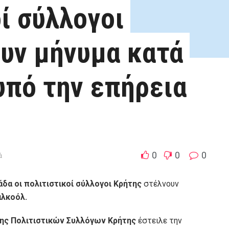
ί σύλλογοι
υν μήνυμα κατά
υπό την επήρεια
0
0
0
ά
άδα οι πολιτιστικοί σύλλογοι Κρήτης
στέλνουν
αλκοόλ.
σης Πολιτιστικών Συλλόγων Κρήτης
έστειλε την