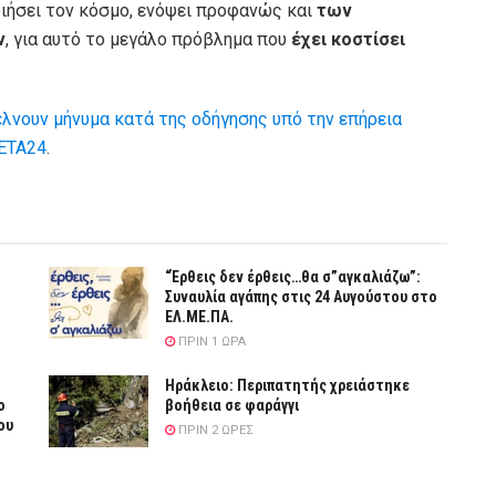
ιήσει τον κόσμο, ενόψει προφανώς και
των
ν
, για αυτό το μεγάλο πρόβλημα που
έχει κοστίσει
έλνουν μήνυμα κατά της οδήγησης υπό την επήρεια
ETA24
.
“Έρθεις δεν έρθεις…θα σ”αγκαλιάζω”:
Συναυλία αγάπης στις 24 Αυγούστου στο
ΕΛ.ΜΕ.ΠΑ.
ΠΡΙΝ 1 ΏΡΑ
Ηράκλειο: Περιπατητής χρειάστηκε
ο
βοήθεια σε φαράγγι
ου
ΠΡΙΝ 2 ΏΡΕΣ