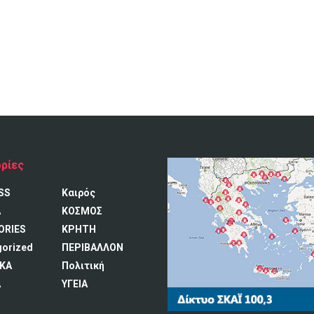
ρίες
SS
Καιρός
A
ΚΟΣΜΟΣ
ORIES
ΚΡΗΤΗ
gorized
ΠΕΡΙΒΑΛΛΟΝ
ΚΑ
Πολιτική
Α
ΥΓΕΙΑ