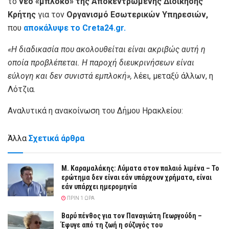
το
νέο «μπλόκο» της Αποκεντρωμένης Διοίκησης
Κρήτης
για τον
Οργανισμό Εσωτερικών Υπηρεσιών,
που
αποκάλυψε το Creta24.gr.
«Η διαδικασία που ακολουθείται είναι ακριβώς αυτή η
οποία προβλέπεται. Η παροχή διευκρινήσεων είναι
εύλογη και δεν συνιστά εμπλοκή»,
λέει, μεταξύ άλλων, η
Λότζια.
Αναλυτικά η ανακοίνωση του Δήμου Ηρακλείου:
Άλλα
Σχετικά άρθρα
Μ. Καραμαλάκης: Λύματα στον παλαιό λιμένα – Το
ερώτημα δεν είναι εάν υπάρχουν χρήματα, είναι
εάν υπάρχει ημερομηνία
ΠΡΙΝ 1 ΏΡΑ
Βαρύ πένθος για τον Παναγιώτη Γεωργούδη –
Έφυγε από τη ζωή η σύζυγός του