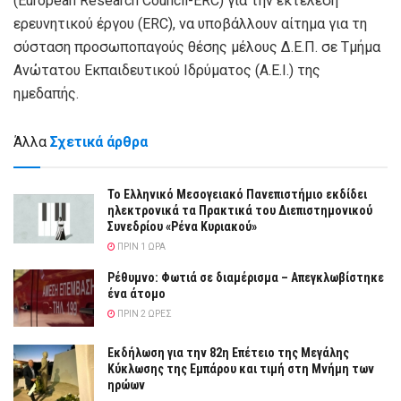
(European Research Council-ERC) για την εκτέλεση
ερευνητικού έργου (ERC), να υποβάλλουν αίτημα για τη
σύσταση προσωποπαγούς θέσης μέλους Δ.Ε.Π. σε Τμήμα
Ανώτατου Εκπαιδευτικού Ιδρύματος (Α.Ε.Ι.) της
ημεδαπής.
Άλλα
Σχετικά άρθρα
Το Ελληνικό Μεσογειακό Πανεπιστήμιο εκδίδει
ηλεκτρονικά τα Πρακτικά του Διεπιστημονικού
Συνεδρίου «Ρένα Κυριακού»
ΠΡΙΝ 1 ΏΡΑ
Ρέθυμνο: Φωτιά σε διαμέρισμα – Απεγκλωβίστηκε
ένα άτομο
ΠΡΙΝ 2 ΏΡΕΣ
Εκδήλωση για την 82η Επέτειο της Μεγάλης
Κύκλωσης της Εμπάρου και τιμή στη Μνήμη των
ηρώων