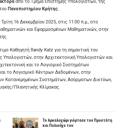
άκτορα
από το Τμήμα Επιστήμης Υπολογιστών, της
 του
Πανεπιστημίου Κρήτης.
ρίτη 16 Δεκεμβρίου 2025, στις 11:00 π.μ., στο
Μαθηματικών και Εφαρμοσμένων Μαθηματικών, στην
της.
τιμο Καθηγητή Randy Katz για τη σημαντική του
ς Υπολογιστών, στην Αρχιτεκτονική Υπολογιστών και
χιτεκτονική και το Λογισμικό Συστημάτων
και το Λογισμικό Κέντρων Δεδομένων, στην
μων Κατανεμημένων Συστημάτων, Ασύρματων Δικτύων,
υακής/Πλανητικής Κλίμακας.
α
Το Αρκαλοχώρι γιόρτασε τον Προστάτη
και Πολιούχο του