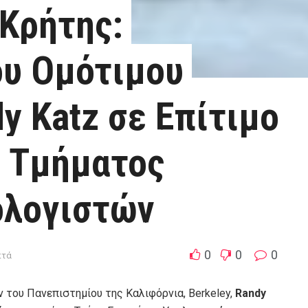
Κρήτης:
ου Ομότιμου
y Katz σε Επίτιμο
υ Τμήματος
ολογιστών
0
0
0
πτά
του Πανεπιστημίου της Καλιφόρνια, Berkeley,
Randy