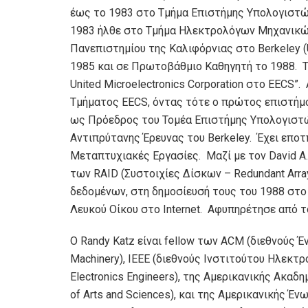
έως το 1983 στο Τμήμα Επιστήμης Υπολογιστών
1983 ήλθε στο Τμήμα Ηλεκτρολόγων Μηχανικών
Πανεπιστημίου της Καλιφόρνιας στο Berkeley 
1985 και σε Πρωτοβάθμιο Καθηγητή το 1988. Τ
United Microelectronics Corporation στο EECS
Τμήματος EECS, όντας τότε ο πρώτος επιστήμ
ως Πρόεδρος του Τομέα Επιστήμης Υπολογιστώ
Αντιπρύτανης Έρευνας του Berkeley. Έχει εποτ
Μεταπτυχιακές Εργασίες. Μαζί με τον David A. 
των RAID (Συστοιχίες Δίσκων – Redundant Array
δεδομένων, στη δημοσίευσή τους του 1988 στο
Λευκού Οίκου στο Internet. Αφυπηρέτησε από 
Ο Randy Katz είναι fellow των ACM (διεθνούς 
Machinery), IEEE (διεθνούς Ινστιτούτου Ηλεκτρο
Electronics Engineers), της Αμερικανικής Ακα
of Arts and Sciences), και της Αμερικανικής Έ