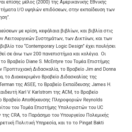
ίναι επίσης μέλος (2000) της Αμερικανικής Εθνικής
στήματα I/O υψηλών επιδόσεων, στην εκπαίδευση των
ηση”.
εύσεων με κρίση, κεφάλαια βιβλίων, και βιβλία στις
ων Λειτουργικών Συστημάτων, των Δικτύων, και των
βλίο του “Contemporary Logic Design” έχει πουλήσει
θεί σε άνω των 200 πανεπιστήμια και κολέγια. Οι
το Βραβείο Diane S. McEntyre του Τομέα Επιστήμης
ν Προπτυχιακή Διδασκαλία, το Βραβείο Jim and Donna
α, το Διακεκριμένο Βραβείο Διδασκαλίας της
. Terman της ASEE, το Βραβείο Εκπαίδευσης James H.
παιδευτή Karl V. Karlstrom της ACM, το Βραβείο
το Βραβείο Αποθήκευσης Πληροφοριών Reynolds
οίτου του Τομέα Επιστήμης Υπολογιστών του UC
ν της CRA, το Παράσημο του Υπουργείου Πολεμικής
τική Πολιτική Υπηρεσία, και το το Pingat Bakti