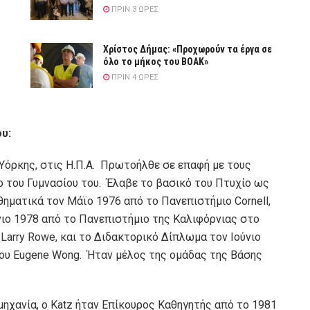
ΠΡΙΝ 3 ΏΡΕΣ
Χρίστος Δήμας: «Προχωρούν τα έργα σε
όλο το μήκος του ΒΟΑΚ»
ΠΡΙΝ 4 ΏΡΕΣ
υ:
 Υόρκης, στις Η.Π.Α. Πρωτοήλθε σε επαφή με τους
 του Γυμνασίου του. Έλαβε το βασικό του Πτυχίο ως
ηματικά τον Μάϊο 1976 από το Πανεπιστήμιο Cornell,
ιο 1978 από το Πανεπιστήμιο της Καλιφόρνιας στο
 Larry Rowe, και το Διδακτορικό Δίπλωμα τον Ιούνιο
του Eugene Wong. Ήταν μέλος της ομάδας της Βάσης
ηχανία, ο Katz ήταν Επίκουρος Καθηγητής από το 1981