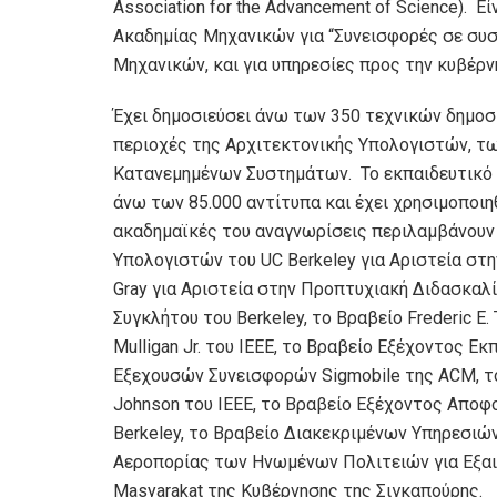
Association for the Advancement of Science). Ε
Ακαδημίας Μηχανικών για “Συνεισφορές σε συ
Μηχανικών, και για υπηρεσίες προς την κυβέρν
Έχει δημοσιεύσει άνω των 350 τεχνικών δημοσι
περιοχές της Αρχιτεκτονικής Υπολογιστών, τ
Κατανεμημένων Συστημάτων. Το εκπαιδευτικό βι
άνω των 85.000 αντίτυπα και έχει χρησιμοποιη
ακαδημαϊκές του αναγνωρίσεις περιλαμβάνουν 
Υπολογιστών του UC Berkeley για Αριστεία στη
Gray για Αριστεία στην Προπτυχιακή Διδασκαλί
Συγκλήτου του Berkeley, το Βραβείο Frederic E
Mulligan Jr. του IEEE, το Βραβείο Εξέχοντος Εκ
Εξεχουσών Συνεισφορών Sigmobile της ACM, 
Johnson του IEEE, το Βραβείο Εξέχοντος Αποφ
Berkeley, το Βραβείο Διακεκριμένων Υπηρεσιώ
Αεροπορίας των Ηνωμένων Πολιτειών για Εξαιρε
Masyarakat της Κυβέρνησης της Σιγκαπούρης.