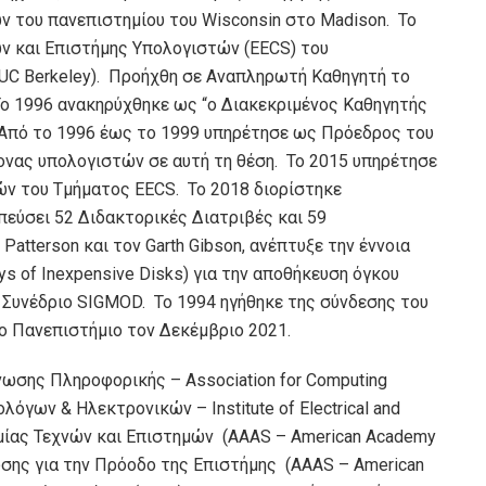
 του πανεπιστημίου του Wisconsin στο Madison. To
 και Επιστήμης Υπολογιστών (EECS) του
(UC Berkeley). Προήχθη σε Αναπληρωτή Καθηγητή το
ο 1996 ανακηρύχθηκε ως “ο Διακεκριμένος Καθηγητής
”. Από το 1996 έως το 1999 υπηρέτησε ως Πρόεδρος του
ονας υπολογιστών σε αυτή τη θέση. Το 2015 υπηρέτησε
ν του Τμήματος EECS. Το 2018 διορίστηκε
πεύσει 52 Διδακτορικές Διατριβές και 59
Patterson και τον Garth Gibson, ανέπτυξε την έννοια
s of Inexpensive Disks) για την αποθήκευση όγκου
 Συνέδριο SIGMOD. Το 1994 ηγήθηκε της σύνδεσης του
το Πανεπιστήμιο τον Δεκέμβριο 2021.
Ένωσης Πληροφορικής – Association for Computing
λόγων & Ηλεκτρονικών – Institute of Electrical and
δημίας Τεχνών και Επιστημών (AAAS – American Academy
νωσης για την Πρόοδο της Επιστήμης (AAAS – American