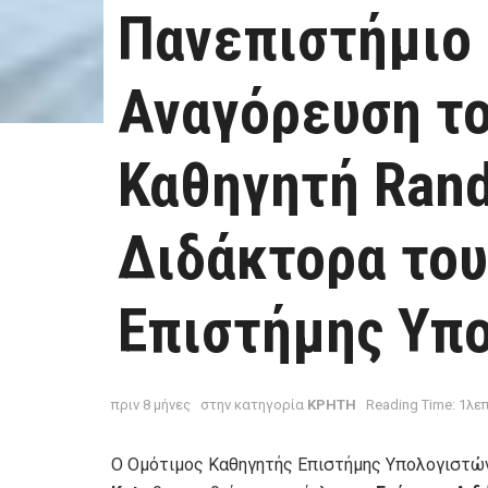
Πανεπιστήμιο 
Αναγόρευση τ
Καθηγητή Rand
Διδάκτορα το
Επιστήμης Υπ
πριν 8 μήνες
στην κατηγορία
ΚΡΗΤΗ
Reading Time: 1λε
Ο Ομότιμος Καθηγητής Επιστήμης Υπολογιστών 