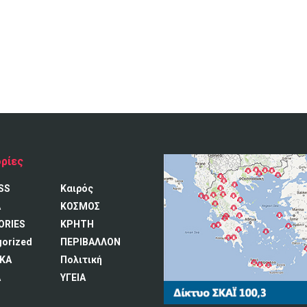
ρίες
SS
Καιρός
A
ΚΟΣΜΟΣ
ORIES
ΚΡΗΤΗ
gorized
ΠΕΡΙΒΑΛΛΟΝ
ΚΑ
Πολιτική
Α
ΥΓΕΙΑ