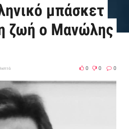
ληνικό μπάσκετ
η ζωή ο Μανώλης
0
0
0
1λεπτά