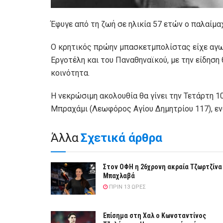
Έφυγε από τη ζωή σε ηλικία 57 ετών ο παλαίμ
Ο κρητικός πρώην μπασκετμπολίστας είχε αγω
Εργοτέλη και του Παναθηναϊκού, με την είδηση
κοινότητα.
Η νεκρώσιμη ακολουθία θα γίνει την Τετάρτη 10
Μπραχάμι (Λεωφόρος Αγίου Δημητρίου 117), ενώ
Άλλα
Σχετικά άρθρα
Στον ΟΦΗ η 26χρονη ακραία Τζωρτζίνα
Μπαχλαβά
ΠΡΙΝ 13 ΏΡΕΣ
Επίσημα στη Χαλ ο Κωνσταντίνος