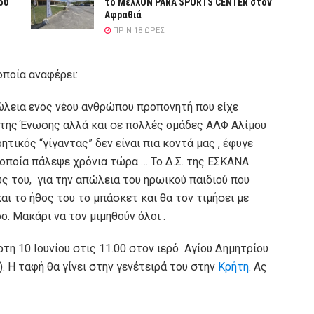
ου
το ΜελλΟΝ PARA SPORTS CENTER στον
Αφραθιά
ΠΡΙΝ 18 ΏΡΕΣ
ποία αναφέρει:
πώλεια ενός νέου ανθρώπου προπονητή που είχε
 της Ένωσης αλλά και σε πολλές ομάδες ΑΛΦ Αλίμου
ικός “γίγαντας” δεν είναι πια κοντά μας , έφυγε
 οποία πάλεψε χρόνια τώρα … Το Δ.Σ. της ΕΣΚΑΝΑ
ς του, για την απώλεια του ηρωικού παιδιού που
και το ήθος του το μπάσκετ και θα τον τιμήσει με
. Μακάρι να τον μιμηθούν όλοι .
τη 10 Ιουνίου στις 11.00 στον ιερό Αγίου Δημητρίου
 Η ταφή θα γίνει στην γενέτειρά του στην
Κρήτη
. Ας