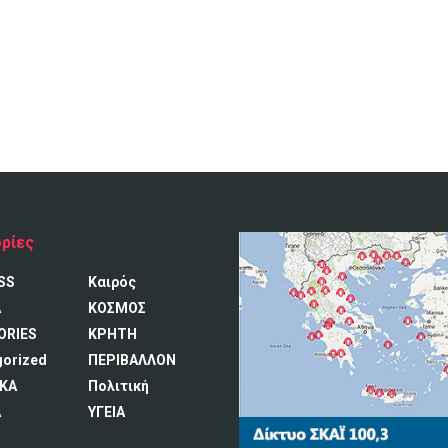
ρίες
SS
Καιρός
A
ΚΟΣΜΟΣ
ORIES
ΚΡΗΤΗ
gorized
ΠΕΡΙΒΑΛΛΟΝ
ΚΑ
Πολιτική
Α
ΥΓΕΙΑ