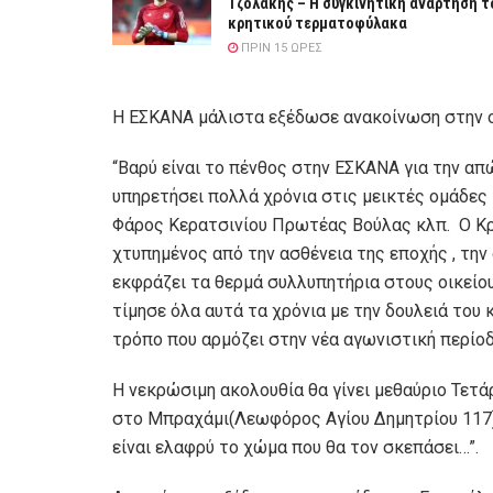
Τζολάκης – Η συγκινητική ανάρτηση τ
κρητικού τερματοφύλακα
ΠΡΙΝ 15 ΏΡΕΣ
Η ΕΣΚΑΝΑ μάλιστα εξέδωσε ανακοίνωση στην ο
“Βαρύ είναι το πένθος στην ΕΣΚΑΝΑ για την α
υπηρετήσει πολλά χρόνια στις μεικτές ομάδες
Φάρος Κερατσινίου Πρωτέας Βούλας κλπ. Ο Κρητ
χτυπημένος από την ασθένεια της εποχής , την
εκφράζει τα θερμά συλλυπητήρια στους οικείου
τίμησε όλα αυτά τα χρόνια με την δουλειά του 
τρόπο που αρμόζει στην νέα αγωνιστική περίοδο
Η νεκρώσιμη ακολουθία θα γίνει μεθαύριο Τετάρ
στο Μπραχάμι(Λεωφόρος Αγίου Δημητρίου 117).
είναι ελαφρύ το χώμα που θα τον σκεπάσει…”.