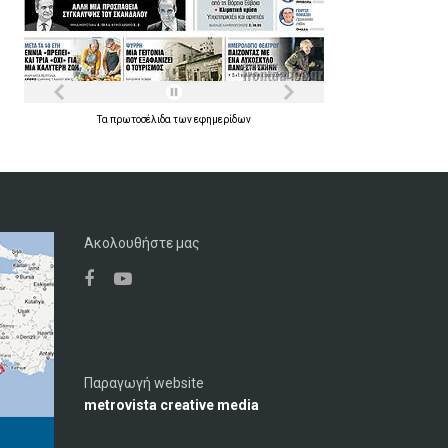
Τα
πρωτοσέλιδα
των
εφημερίδων
Ακολουθήστε μας
Παραγωγή website
metrovista creative media