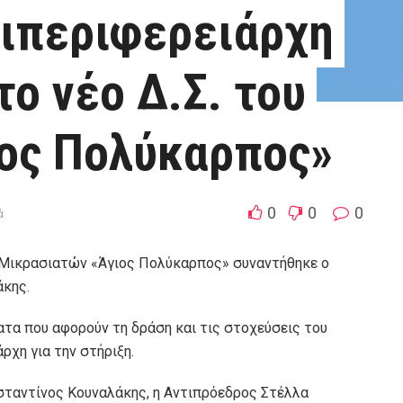
τιπεριφερειάρχη
ο νέο Δ.Σ. του
ιος Πολύκαρπος»
0
0
0
ά
υ Μικρασιατών «Άγιος Πολύκαρπος» συναντήθηκε ο
άκης.
ατα που αφορούν τη δράση και τις στοχεύσεις του
ρχη για την στήριξη.
σταντίνος Κουναλάκης, η Αντιπρόεδρος Στέλλα