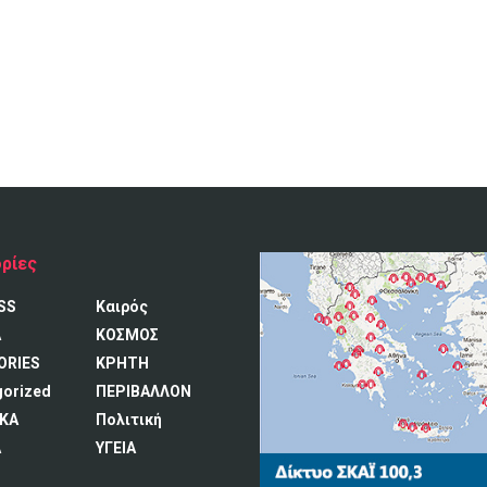
ρίες
SS
Καιρός
A
ΚΟΣΜΟΣ
ORIES
ΚΡΗΤΗ
gorized
ΠΕΡΙΒΑΛΛΟΝ
ΚΑ
Πολιτική
Α
ΥΓΕΙΑ