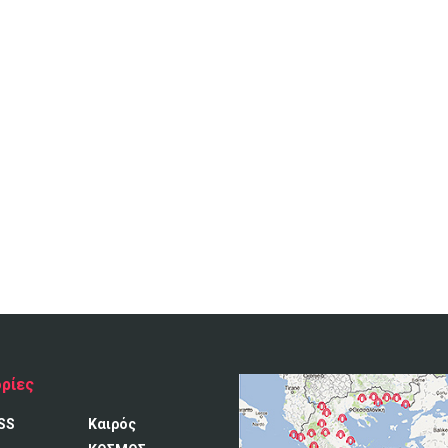
ρίες
SS
Καιρός