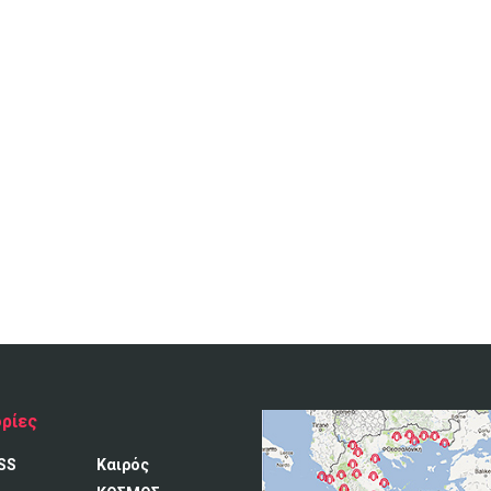
ρίες
SS
Καιρός