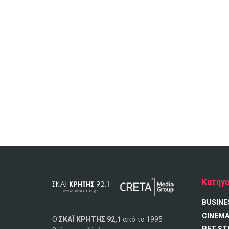
Κατηγο
BUSINE
CINEM
Ο
ΣΚΑΪ ΚΡΗΤΗΣ 92,1
από το 1995