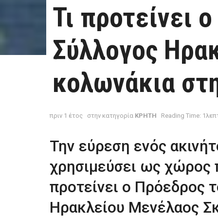
Τι προτείνει 
Σύλλογος Ηρακ
κολωνάκια στ
πριν 1 έτος
στην κατηγορία
ΚΡΗΤΗ
Reading Time: 1λεπ
Την εύρεση ενός ακινήτ
χρησιμεύσει ως χώρος
προτείνει ο Πρόεδρος 
Ηρακλείου Μενέλαος Σκ