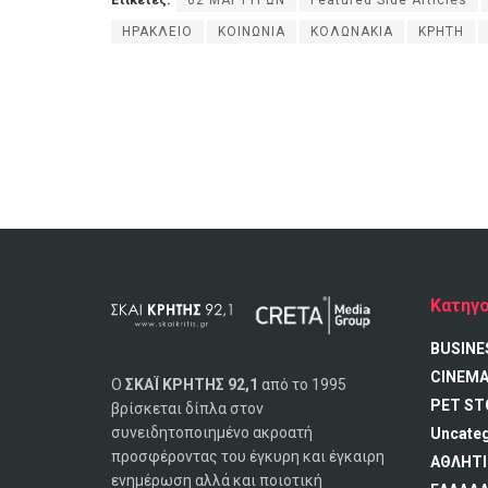
Ετικέτες:
62 ΜΑΡΤΥΡΩΝ
Featured Side Articles
ΗΡΑΚΛΕΙΟ
ΚΟΙΝΩΝΙΑ
ΚΟΛΩΝΑΚΙΑ
ΚΡΗΤΗ
Κατηγο
BUSINE
CINEM
Ο
ΣΚΑΪ ΚΡΗΤΗΣ 92,1
από το 1995
PET ST
βρίσκεται δίπλα στον
συνειδητοποιημένο ακροατή
Uncate
προσφέροντας του έγκυρη και έγκαιρη
ΑΘΛΗΤΙ
ενημέρωση αλλά και ποιοτική