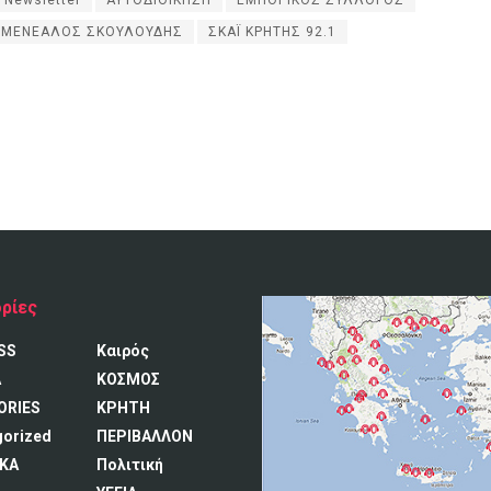
Newsletter
ΑΥΤΟΔΙΟΙΚΗΣΗ
ΕΜΠΟΡΙΚΟΣ ΣΥΛΛΟΓΟΣ
ΜΕΝΕΑΛΟΣ ΣΚΟΥΛΟΥΔΗΣ
ΣΚΑΪ ΚΡΗΤΗΣ 92.1
ρίες
SS
Καιρός
A
ΚΟΣΜΟΣ
ORIES
ΚΡΗΤΗ
gorized
ΠΕΡΙΒΑΛΛΟΝ
ΚΑ
Πολιτική