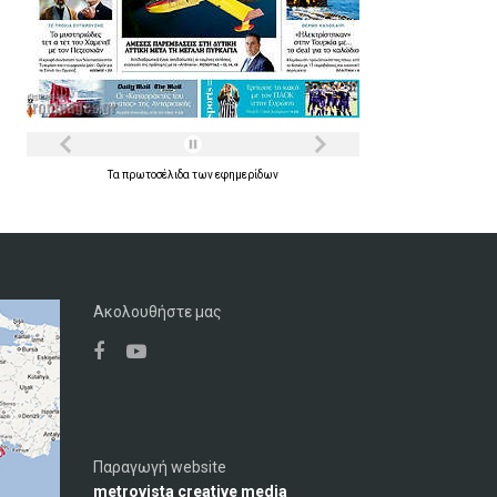
Τα
πρωτοσέλιδα
των
εφημερίδων
Ακολουθήστε μας
Παραγωγή website
metrovista creative media