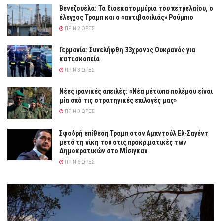
Βενεζουέλα: Τα δισεκατομμύρια του πετρελαίου, ο
έλεγχος Τραμπ και ο «αντιβασιλιάς» Ρούμπιο
ΠΡΙΝ 2 ΏΡΕΣ
Γερμανία: Συνελήφθη 33χρονος Ουκρανός για
κατασκοπεία
ΠΡΙΝ 3 ΏΡΕΣ
Νέες ιρανικές απειλές: «Νέα μέτωπα πολέμου είναι
μία από τις στρατηγικές επιλογές μας»
ΠΡΙΝ 3 ΏΡΕΣ
Σφοδρή επίθεση Τραμπ στον Αμπντούλ Ελ-Σαγέντ
μετά τη νίκη του στις προκριματικές των
Δημοκρατικών στο Μίσιγκαν
ΠΡΙΝ 6 ΏΡΕΣ