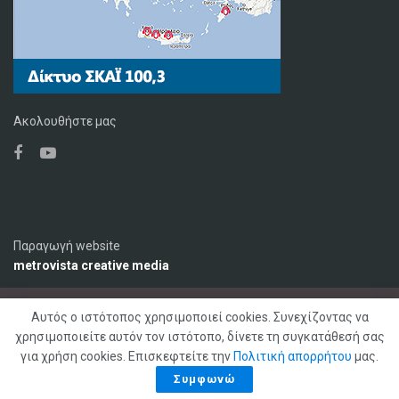
Ακολουθήστε μας
Παραγωγή website
metrovista creative media
Αυτός ο ιστότοπος χρησιμοποιεί cookies. Συνεχίζοντας να
Ο Σταθμός
Διαφήμιση
Επικοινωνία
χρησιμοποιείτε αυτόν τον ιστότοπο, δίνετε τη συγκατάθεσή σας
Πολιτική Απορρήτου
για χρήση cookies. Επισκεφτείτε την
Πολιτική απορρήτου
μας.
© 2020 ΣΚΑΪ ΚΡΗΤΗΣ 92,1 FM, Με επιφύλαξη παντός δικαιώματος
Συμφωνώ