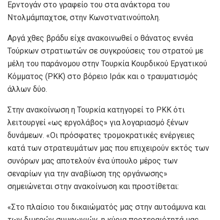
Ερντογάν στο γραφείο του στα ανάκτορα του
Ντολμάμπαχτσε, στην Κωνστνατινούπολη.
Αργά χθες βράδυ είχε ανακοινωθεί ο θάνατος εννέα
Τούρκων στρατιωτών σε συγκρούσεις του στρατού με
μέλη του παράνομου στην Τουρκία Κουρδικού Εργατικού
Κόμματος (ΡΚΚ) στο βόρειο Ιράκ και ο τραυματισμός
άλλων δύο.
Στην ανακοίνωση η Τουρκία κατηγορεί το ΡΚΚ ότι
λειτουργεί «ως εργολάβος» για λογαριασμό ξένων
δυνάμεων. «Οι πρόσφατες τρομοκρατικές ενέργειες
κατά των στρατευμάτων μας που επιχειρούν εκτός των
συνόρων μας αποτελούν ένα ύπουλο μέρος των
σεναρίων για την αναβίωση της οργάνωσης»
σημειώνεται στην ανακοίνωση και προστίθεται:
«Στο πλαίσιο του δικαιώματός μας στην αυτοάμυνα και
των διμερών συμφωνιών, η κύρια προτεραιότητά μας