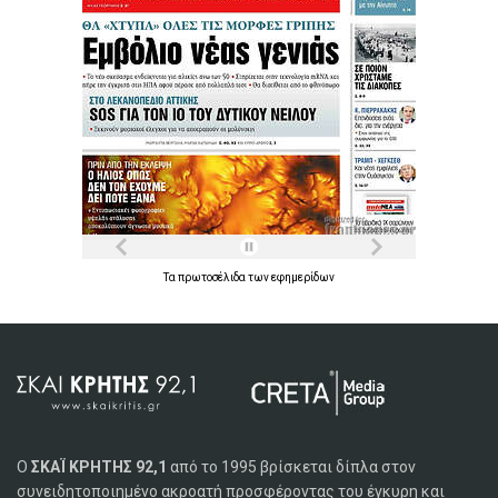
Τα
πρωτοσέλιδα
των
εφημερίδων
Ο
ΣΚΑΪ ΚΡΗΤΗΣ 92,1
από το 1995 βρίσκεται δίπλα στον
συνειδητοποιημένο ακροατή προσφέροντας του έγκυρη και