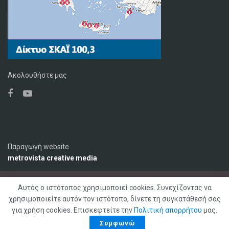
Ακολουθήστε μας
Παραγωγή website
metrovista creative media
Αυτός ο ιστότοπος χρησιμοποιεί cookies. Συνεχίζοντας να
Ο Σταθμός
Διαφήμιση
Επικοινωνία
χρησιμοποιείτε αυτόν τον ιστότοπο, δίνετε τη συγκατάθεσή σας
Πολιτική Απορρήτου
για χρήση cookies. Επισκεφτείτε την
Πολιτική απορρήτου
μας.
© 2020 ΣΚΑΪ ΚΡΗΤΗΣ 92,1 FM, Με επιφύλαξη παντός δικαιώματος
Συμφωνώ