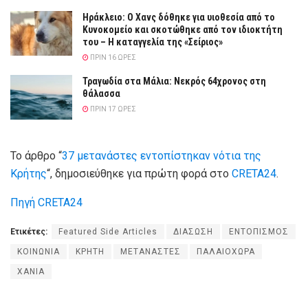
Ηράκλειο: Ο Χανς δόθηκε για υιοθεσία από το
Κυνοκομείο και σκοτώθηκε από τον ιδιοκτήτη
του – Η καταγγελία της «Σείριος»
ΠΡΙΝ 16 ΏΡΕΣ
Τραγωδία στα Μάλια: Νεκρός 64χρονος στη
θάλασσα
ΠΡΙΝ 17 ΏΡΕΣ
Το άρθρο “
37 μετανάστες εντοπίστηκαν νότια της
Κρήτης
“, δημοσιεύθηκε για πρώτη φορά στο
CRETA24
.
Πηγή CRETA24
Ετικέτες:
Featured Side Articles
ΔΙΑΣΩΣΗ
ΕΝΤΟΠΙΣΜΟΣ
ΚΟΙΝΩΝΙΑ
ΚΡΗΤΗ
ΜΕΤΑΝΑΣΤΕΣ
ΠΑΛΑΙΟΧΩΡΑ
ΧΑΝΙΑ