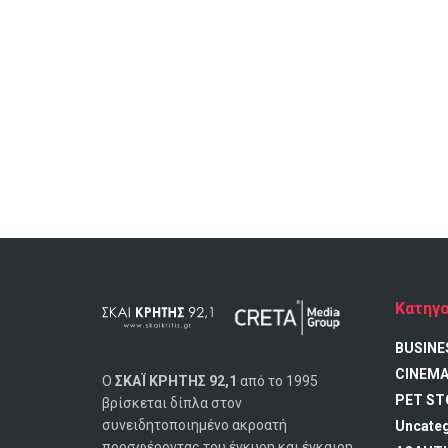
Κατηγο
BUSINE
CINEM
Ο
ΣΚΑΪ ΚΡΗΤΗΣ 92,1
από το 1995
PET ST
βρίσκεται δίπλα στον
συνειδητοποιημένο ακροατή
Uncate
προσφέροντας του έγκυρη και έγκαιρη