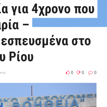
ία για 4χρονο που
ρία –
εσπευσμένα στο
υ Ρίου
0
0
0
επτά