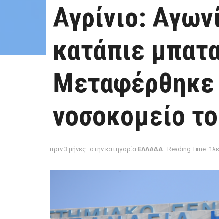
Αγρίνιο: Αγων
κατάπιε μπατα
Μεταφέρθηκε 
νοσοκομείο το
πριν 3 μήνες
στην κατηγορία
ΕΛΛΑΔΑ
Reading Time: 1λ