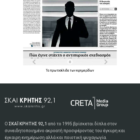
Τα
πρωτοσέλιδα
των
εφημερίδων
Ο
ΣΚΑΪ ΚΡΗΤΗΣ 92,1
από το 1995 βρίσκεται δίπλα στον
συνειδητοποιημένο ακροατή προσφέροντας του έγκυρη και
έγκαιρη ενημέρωση αλλά και ποιοτική ψυχαγωγία.