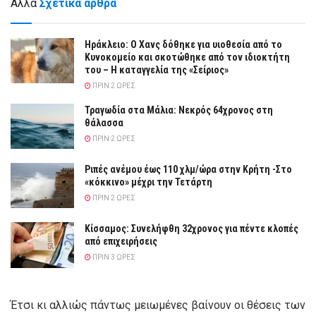
Άλλα
Σχετικά άρθρα
Ηράκλειο: Ο Χανς δόθηκε για υιοθεσία από το
Κυνοκομείο και σκοτώθηκε από τον ιδιοκτήτη
του – Η καταγγελία της «Σείριος»
ΠΡΙΝ 2 ΏΡΕΣ
Τραγωδία στα Μάλια: Νεκρός 64χρονος στη
θάλασσα
ΠΡΙΝ 2 ΏΡΕΣ
Ριπές ανέμου έως 110 χλμ/ώρα στην Κρήτη -Στο
«κόκκινο» μέχρι την Τετάρτη
ΠΡΙΝ 2 ΏΡΕΣ
Κίσσαμος: Συνελήφθη 32χρονος για πέντε κλοπές
από επιχειρήσεις
ΠΡΙΝ 3 ΏΡΕΣ
Έτσι κι αλλιώς πάντως μειωμένες βαίνουν οι θέσεις των