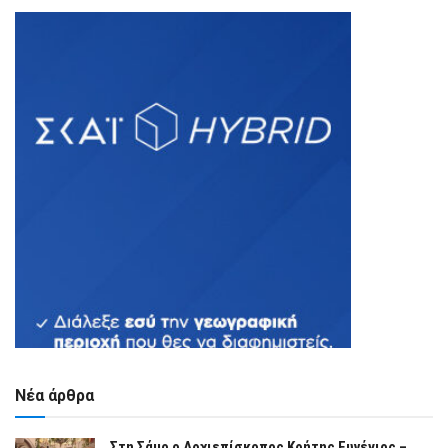
Νέα άρθρα
Στη Σάμο ο Αρχιεπίσκοπος Κρήτης Ευγένιος –