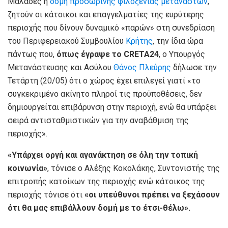
Μαλάδες η
δομή προσωρινής φιλοξενίας μεταναστών
,
ζητούν οι κάτοικοι και επαγγελματίες της ευρύτερης
περιοχής που δίνουν δυναμικό «παρών» στη συνεδρίαση
του Περιφερειακού Συμβουλίου
Κρήτης
, την ίδια ώρα
πάντως που,
όπως έγραψε το CRETA24
, o Υπουργός
Μετανάστευσης και Ασύλου
Θάνος Πλεύρης
δήλωσε την
Τετάρτη (20/05) ότι ο χώρος έχει επιλεγεί γιατί «το
συγκεκριμένο ακίνητο πληροί τις προϋποθέσεις, δεν
δημιουργείται επιβάρυνση στην περιοχή, ενώ θα υπάρξει
σειρά αντισταθμιστικών για την αναβάθμιση της
περιοχής».
«Υπάρχει οργή και αγανάκτηση σε όλη την τοπική
κοινωνία»
, τόνισε ο Αλέξης Κοκολάκης, Συντονιστής της
επιτροπής κατοίκων της περιοχής ενώ κάτοικος της
περιοχής τόνισε ότι
«οι υπεύθυνοι πρέπει να ξεχάσουν
ότι θα μας επιβάλλουν δομή με το έτσι-θέλω».