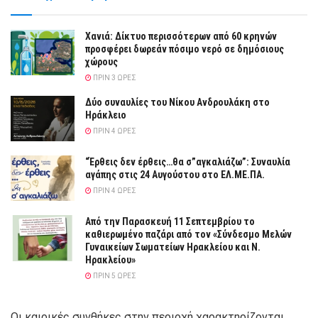
Χανιά: Δίκτυο περισσότερων από 60 κρηνών
προσφέρει δωρεάν πόσιμο νερό σε δημόσιους
χώρους
ΠΡΙΝ 3 ΏΡΕΣ
Δύο συναυλίες του Νίκου Ανδρουλάκη στο
Ηράκλειο
ΠΡΙΝ 4 ΏΡΕΣ
“Έρθεις δεν έρθεις…θα σ”αγκαλιάζω”: Συναυλία
αγάπης στις 24 Αυγούστου στο ΕΛ.ΜΕ.ΠΑ.
ΠΡΙΝ 4 ΏΡΕΣ
Από την Παρασκευή 11 Σεπτεμβρίου το
καθιερωμένο παζάρι από τον «Σύνδεσμο Μελών
Γυναικείων Σωματείων Ηρακλείου και Ν.
Ηρακλείου»
ΠΡΙΝ 5 ΏΡΕΣ
Οι καιρικές συνθήκες στην περιοχή χαρακτηρίζονται