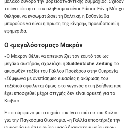
μαλακό σύνορο την βορειοατλαντικής συμμαχίας. Σχεδόν
το ένα τέταρτο του πληθυσμού είναι Ρώσοι. Εάν η Μόσχα
θελήσει να ενσωματώσει τη Βαλτική, η Εσθονία θα
μπορούσε να είναι η πρώτη της κίνηση», προειδοποιεί η
εφημερίδα.
Ο «μεγαλόστομος» Μακρόν
«Ο Μακρόν θέλει να απεικονίζει τον εαυτό του ως
μεγάλο σωτήρα», σχολιάζει η
Süddeutsche Zeitung
το
ακυρωθέν ταξίδι του Γάλλου Προέδρου στην Ουκρανία
«Σύμφωνα με ανεπίσημες εικασίες η ακύρωση του
ταξιδιού οφείλεται όμως στο γεγονός ότι η βοήθεια που
έχει υποσχεθεί μέχρι στιγμής δεν είναι αρκετή για το
Κίεβο.»
Έτσι σύμφωνα με στοιχεία του Ινστιτούτου του Κιέλου
για την Παγκόσμια Οικονομία, «η Γαλλία υποστήριξε την
Ουκρανία με όπλα αξίας μισού δισεκατομμυρίου ευρώ