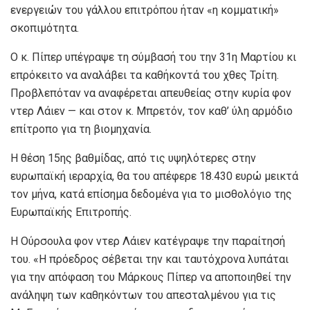
ενεργειών του γάλλου επιτρόπου ήταν «η κομματική»
σκοπιμότητα.
Ο κ. Πίπερ υπέγραψε τη σύμβασή του την 31η Μαρτίου κι
επρόκειτο να αναλάβει τα καθήκοντά του χθες Τρίτη.
Προβλεπόταν να αναφέρεται απευθείας στην κυρία φον
ντερ Λάιεν — και στον κ. Μπρετόν, τον καθ’ ύλη αρμόδιο
επίτροπο για τη βιομηχανία.
Η θέση 15ης βαθμίδας, από τις υψηλότερες στην
ευρωπαϊκή ιεραρχία, θα του απέφερε 18.430 ευρώ μεικτά
τον μήνα, κατά επίσημα δεδομένα για το μισθολόγιο της
Ευρωπαϊκής Επιτροπής.
Η Ούρσουλα φον ντερ Λάιεν κατέγραψε την παραίτησή
του. «Η πρόεδρος σέβεται την και ταυτόχρονα λυπάται
για την απόφαση του Μάρκους Πίπερ να αποποιηθεί την
ανάληψη των καθηκόντων του απεσταλμένου για τις