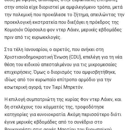
στην οποία είχε διοριστεί με αμφιλεγόμενο τρόπο, μετά
την πολεμική που προκάλεσε το ζήτημα, απειλώντας την
προεκλογική εκστρατεία που διεξάγει η πρόεδρος της
Κομισιόν Ούρσουλα φον ντερ Λάιεν, μερικές εβδομάδες
πριν από τις ευρωεκλογές.
Στα τέλη Ιανουαρίου, ο αιρετός, που ανήκει στη
Χριστιανοδημοκρατική Ένωση (CDU), επελέγη για τη νέα
θέση του ειδικού απεσταλμένου για τις μικρομεσαίες
επιχειρήσεις. Όμως ο διορισμός του αμφισβητήθηκε,
ιδίως από τον ευρωπαίο επίτροπο αρμόδιο για την
εσωτερική αγορά, τον Τιερί Μπρετόν.
Η επιλογή συμπατριώτη της κυρίας Φον ντερ Λάιεν, και
δη στελέχους του κόμματός της, τροφοδότησε
κατηγορίες για ευνοιοκρατία. Ακόμη περισσότερο διότι
έγινε μερικές εβδομάδες από το συνέδριο στο
Βουκουρέστι στις αρχές Μαρτίου του Ευρωπαϊκού