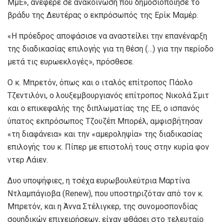
ΜμΕ», ανέφερε σε ανακοίνωση που δημοσιοποίησε το
βράδυ της Δευτέρας ο εκπρόσωπός της Ερίκ Μαμέρ.
«Η πρόεδρος αποφάσισε να αναστείλει την επανέναρξη
της διαδικασίας επιλογής για τη θέση (…) για την περίοδο
μετά τις ευρωεκλογές», πρόσθεσε.
Ο κ. Μπρετόν, όπως και ο ιταλός επίτροπος Πάολο
Τζεντιλόνι, ο λουξεμβουργιανός επίτροπος Νικολά Σμιτ
και ο επικεφαλής της διπλωματίας της ΕΕ, ο ισπανός
ύπατος εκπρόσωπος Τζουζέπ Μπορέλ, αμφισβήτησαν
«τη διαφάνεια» και την «αμεροληψία» της διαδικασίας
επιλογής του κ. Πίπερ με επιστολή τους στην κυρία φον
ντερ Λάιεν.
Δυο υποψήφιες, η τσέχα ευρωβουλεύτρια Μαρτίνα
Ντλαμπάγιοβα (Renew), που υποστηριζόταν από τον κ.
Μπρετόν, και η Άννα Στέλιγκερ, της συνομοσπονδίας
σουηδικών επιχειρήσεων, είχαν φθάσει στο τελευταίο