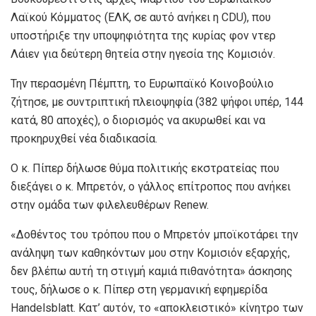
Λαϊκού Κόμματος (ΕΛΚ, σε αυτό ανήκει η CDU), που
υποστήριξε την υποψηφιότητα της κυρίας φον ντερ
Λάιεν για δεύτερη θητεία στην ηγεσία της Κομισιόν.
Την περασμένη Πέμπτη, το Ευρωπαϊκό Κοινοβούλιο
ζήτησε, με συντριπτική πλειοψηφία (382 ψήφοι υπέρ, 144
κατά, 80 αποχές), ο διορισμός να ακυρωθεί και να
προκηρυχθεί νέα διαδικασία.
Ο κ. Πίπερ δήλωσε θύμα πολιτικής εκστρατείας που
διεξάγει ο κ. Μπρετόν, ο γάλλος επίτροπος που ανήκει
στην ομάδα των φιλελευθέρων Renew.
«Δοθέντος του τρόπου που ο Μπρετόν μποϊκοτάρει την
ανάληψη των καθηκόντων μου στην Κομισιόν εξαρχής,
δεν βλέπω αυτή τη στιγμή καμιά πιθανότητα» άσκησης
τους, δήλωσε ο κ. Πίπερ στη γερμανική εφημερίδα
Handelsblatt. Κατ’ αυτόν, το «αποκλειστικό» κίνητρο των