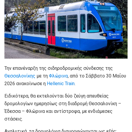
Την επανέναρξη της σιδηροδρομικής σύνδεσης της
Θεσσαλονίκης
με τη
Φλώρινα
, από το Σάββατο 30 Μαΐου
2026 ανακοίνωσε η
Hellenic Train
.
Ειδικότερα, θα εκτελούνται δύο ζεύγη απευθείας
δρομολογίων ημερησίως στη διαδρομή Θεσσαλονίκη –
Έδεσσα – Φλώρινα και αντίστροφα, με ενδιάμεσες
στάσεις.
Αναλυτικά, τα δρομολόγια διαμορφώνονται ως εξής: