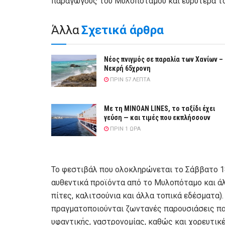
παραγωγούς του Μυλοποτάμου και ευρύτερα το
Άλλα
Σχετικά άρθρα
Νέος πνιγμός σε παραλία των Χανίων –
Νεκρή 65χρονη
ΠΡΙΝ 57 ΛΕΠΤΆ
Με τη MINOAN LINES, το ταξίδι έχει
γεύση — και τιμές που εκπλήσσουν
ΠΡΙΝ 1 ΏΡΑ
Το φεστιβάλ που ολοκληρώνεται το Σάββατο 1
αυθεντικά προϊόντα από το Μυλοπόταμο και άλλε
πίτες, καλιτσούνια και άλλα τοπικά εδέσματα).
πραγματοποιούνται ζωντανές παρουσιάσεις π
υφαντικής, γαστρονομίας, καθώς και χορευτικ