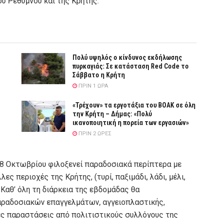
υ Ρεθύμνου και της Κρήτης.
Πολύ υψηλός ο κίνδυνος εκδήλωσης
πυρκαγιάς: Σε κατάσταση Red Code το
Σάββατο η Κρήτη
ΠΡΙΝ 1 ΏΡΑ
«Τρέχουν» τα εργοτάξια του ΒΟΑΚ σε όλη
την Κρήτη – Δήμας: «Πολύ
ικανοποιητική η πορεία των εργασιών»
ΠΡΙΝ 2 ΏΡΕΣ
8 Οκτωβρίου φιλοξενεί παραδοσιακά περίπτερα με
ς περιοχές της Κρήτης, (τυρί, παξιμάδι, λάδι, μέλι,
 Καθ’ όλη τη διάρκεια της εβδομάδας θα
αραδοσιακών επαγγελμάτων, αγγειοπλαστικής,
ές παραστάσεις από πολιτιστικούς συλλόγους της