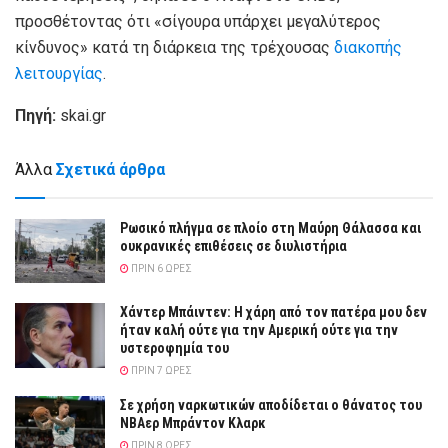
προσθέτοντας ότι «σίγουρα υπάρχει μεγαλύτερος
κίνδυνος» κατά τη διάρκεια της τρέχουσας
διακοπής
λειτουργίας
.
Πηγή:
skai.gr
Άλλα
Σχετικά άρθρα
Ρωσικό πλήγμα σε πλοίο στη Μαύρη Θάλασσα και
ουκρανικές επιθέσεις σε διυλιστήρια
ΠΡΙΝ 6 ΏΡΕΣ
Χάντερ Μπάιντεν: Η χάρη από τον πατέρα μου δεν
ήταν καλή ούτε για την Αμερική ούτε για την
υστεροφημία του
ΠΡΙΝ 7 ΏΡΕΣ
Σε χρήση ναρκωτικών αποδίδεται ο θάνατος του
ΝΒΑερ Μπράντον Κλαρκ
ΠΡΙΝ 8 ΏΡΕΣ