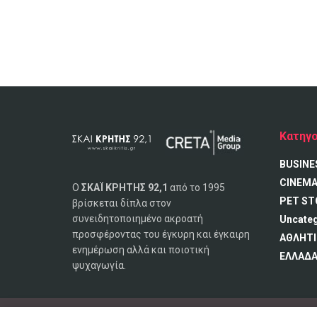
Κατηγο
BUSINE
CINEM
Ο
ΣΚΑΪ ΚΡΗΤΗΣ 92,1
από το 1995
PET ST
βρίσκεται δίπλα στον
συνειδητοποιημένο ακροατή
Uncate
προσφέροντας του έγκυρη και έγκαιρη
ΑΘΛΗΤΙ
ενημέρωση αλλά και ποιοτική
ΕΛΛΑΔ
ψυχαγωγία.