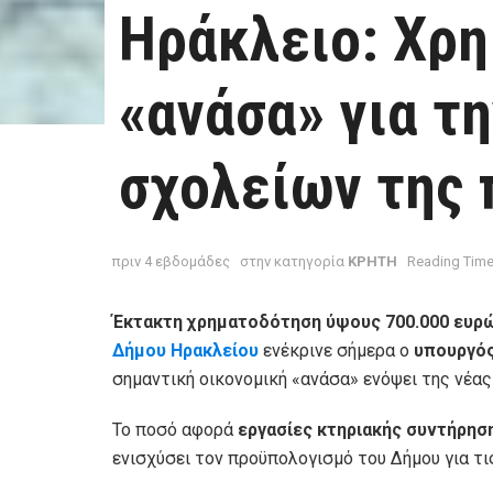
Ηράκλειο: Χρ
«ανάσα» για τ
σχολείων της 
πριν 4 εβδομάδες
στην κατηγορία
ΚΡΗΤΗ
Reading Time
Έκτακτη χρηματοδότηση ύψους 700.000 ευρ
Δήμου Ηρακλείου
ενέκρινε σήμερα ο
υπουργός
σημαντική οικονομική «ανάσα» ενόψει της νέας
Το ποσό αφορά
εργασίες κτηριακής συντήρησ
ενισχύσει τον προϋπολογισμό του Δήμου για τ