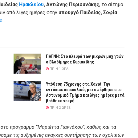
Παιδείας
Ηρακλείου
, Αντώνης Περισυνάκης
, το αίτημα
ριν από λίγες ημέρες στην
υπουργό Παιδείας, Σοφία
ο
.
ΠΑΓΝΗ: Στο πλευρό των μικρών μαχητών
ο Βλαδίμηρος Κυριακίδης
ΠΡΙΝ 1 ΏΡΑ
Υπόθεση 75χρονης στα Χανιά: Την
εντόπισε περιπολικό, μεταφέρθηκε στο
Αστυνομικό Τμήμα και λίγες ημέρες μετά
βρέθηκε νεκρή
ΠΡΙΝ 2 ΏΡΕΣ
στο πρόγραμμα “Μαριέττα Γιαννάκου”, καθώς και τα
τώσαμε τις αυξημένες ανάγκες συντήρησης των σχολικών