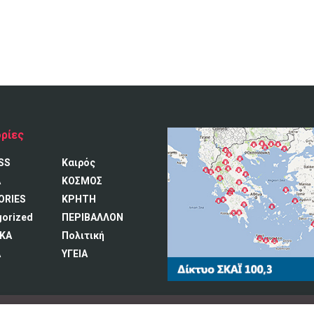
ρίες
SS
Καιρός
A
ΚΟΣΜΟΣ
ORIES
ΚΡΗΤΗ
gorized
ΠΕΡΙΒΑΛΛΟΝ
ΚΑ
Πολιτική
Α
ΥΓΕΙΑ