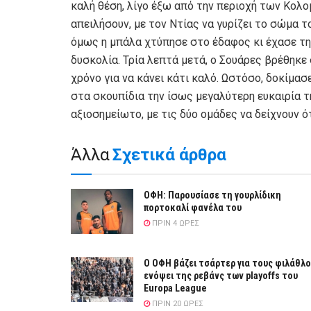
καλή θέση, λίγο έξω από την περιοχή των Κολο
απειλήσουν, με τον Ντίας να γυρίζει το σώμα τ
όμως η μπάλα χτύπησε στο έδαφος κι έχασε τη
δυσκολία. Τρία λεπτά μετά, ο Σουάρες βρέθηκε
χρόνο για να κάνει κάτι καλό. Ωστόσο, δοκίμα
στα σκουπίδια την ίσως μεγαλύτερη ευκαιρία τ
αξιοσημείωτο, με τις δύο ομάδες να δείχνουν ό
Άλλα
Σχετικά άρθρα
ΟΦΗ: Παρουσίασε τη γουρλίδικη
πορτοκαλί φανέλα του
ΠΡΙΝ 4 ΏΡΕΣ
Ο ΟΦΗ βάζει τσάρτερ για τους φιλάθλ
ενόψει της ρεβάνς των playoffs του
Europa League
ΠΡΙΝ 20 ΏΡΕΣ