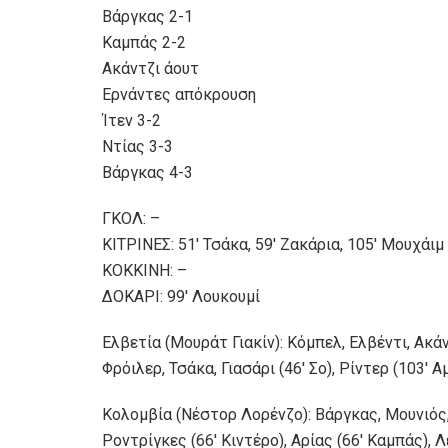
Βάργκας 2-1
Καμπάς 2-2
Ακάντζι άουτ
Ερνάντες απόκρουση
Ίτεν 3-2
Ντίας 3-3
Βάργκας 4-3
ΓΚΟΛ: –
ΚΙΤΡΙΝΕΣ: 51′ Τσάκα, 59′ Ζακάρια, 105′ Μουχάιμ 
ΚΟΚΚΙΝΗ: –
ΔΟΚΑΡΙ: 99′ Λουκουμί
Ελβετία (Μουράτ Γιακίν): Κόμπελ, Ελβέντι, Ακάν
Φρόιλερ, Τσάκα, Γιασάρι (46′ Σο), Ρίντερ (103′ Αμ
Κολομβία (Νέστορ Λορένζο): Βάργκας, Μουνιός, 
Ροντρίγκες (66′ Κιντέρο), Αρίας (66′ Καμπάς), Λ