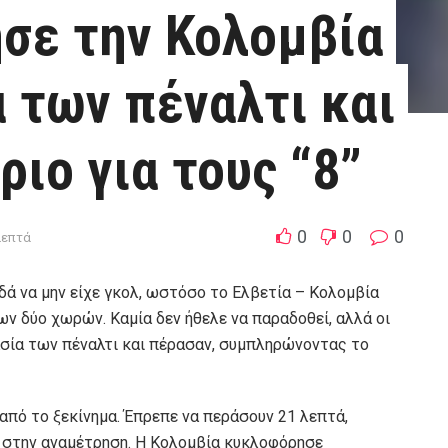
ησε την Κολομβία
α των πέναλτι και
ριο για τους “8”
0
0
0
λεπτά
ά να μην είχε γκολ, ωστόσο το Ελβετία – Κολομβία
ν δύο χωρών. Καμία δεν ήθελε να παραδοθεί, αλλά οι
ασία των πέναλτι και πέρασαν, συμπληρώνοντας το
από το ξεκίνημα. Έπρεπε να περάσουν 21 λεπτά,
ία στην αναμέτρηση. Η Κολομβία κυκλοφόρησε