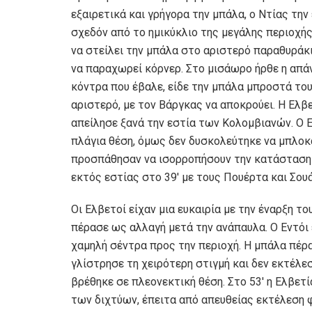
εξαιρετικά και γρήγορα την μπάλα, ο Ντίας την
σχεδόν από το ημικύκλιο της μεγάλης περιοχής
να στείλει την μπάλα στο αριστερό παραθυράκ
να παραχωρεί κόρνερ. Στο μισάωρο ήρθε η απ
κόντρα που έβαλε, είδε την μπάλα μπροστά του
αριστερό, με τον Βάργκας να αποκρούει. Η Ελβ
απείλησε ξανά την εστία των Κολομβιανών. Ο Ε
πλάγια θέση, όμως δεν δυσκολεύτηκε να μπλοκ
προσπάθησαν να ισορροπήσουν την κατάσταση 
εκτός εστίας στο 39′ με τους Πουέρτα και Σου
Oι Ελβετοί είχαν μια ευκαιρία με την έναρξη τ
πέρασε ως αλλαγή μετά την ανάπαυλα. Ο Εντόι 
χαμηλή σέντρα προς την περιοχή. Η μπάλα πέρα
γλίστρησε τη χειρότερη στιγμή και δεν εκτέλε
βρέθηκε σε πλεονεκτική θέση. Στο 53′ η Ελβετ
των διχτύων, έπειτα από απευθείας εκτέλεση φ