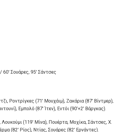
/ 60′ Σουάρες, 95′ Σάντσες
τζι, Ροντρίγκες (71′ Mουχάιμ), Ζακάρια (87′ Βίντμερ),
ντουνί), Εμπολό (87′ Ίτεν), Εντόι (90’+2′ Βάργκας).
Λουκούμι (119′ Μίνα), Πουέρτα, Μοχίκα, Σάντσες, Χ.
έρμα (82′ Ρίος), Ντίας, Σουάρες (82′ Ερνάντες).