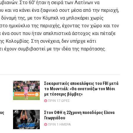
μβιανών. Στο 60′ ήταν η σειρά των Λατίνων να
ου και να κάνει ένα ξαφνικό σουτ μέσα από την περιοχή,
 δύναμή της, με τον Κόμπελ να μπλοκάρει χωρίς
 στο ημικύκλιο της περιοχής, έχοντας τον χώρο και τον
σε ένα σουτ που ήταν απελπιστικά άστοχος και πέταξε
ης Κολομβίας. Στη συνέχεια, δεν υπήρχε κάτι
τι έχουν συμβιβαστεί με την ιδέα της παράτασης.
Σοκαριστικές αποκαλύψεις του FBI μετά
το Μουντιάλ: «Θα ανατινάξω τον Μέσι
με τέσσερις βόμβες»
ΠΡΙΝ 17 ΏΡΕΣ
ους
Στον ΟΦΗ η 22χρονη πασαδόρος Ελενα
Γεωργιάδου
ΠΡΙΝ 1 ΗΜΈΡΑ