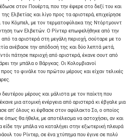
 έδωσε στον Πουέρτα, που την έφερε στο δεξί του και
 της Ελβετίας και λίγο προς τα αριστερά, επιχείρησε
ι του Κόμπελ, με τον τερματοφύλακα της Ντόρτμουντ
άντηση των Ελβετών. Ο Ρίντερ επωφελήθηκε από την
 από τα αριστερά στη μεγάλη περιοχή, σούταρε με το
ετία ανέβασε την απόδοσή της και δύο λεπτά μετά,
ντόι πάτησε περιοχή από αριστερά, έκανε σουτ από
άρει την μπάλα ο Βάργκας. Οι Κολομβιανοί
προς το φινάλε του πρώτου μέρους και είχαν τελικές
άρες.
ου δευτέρου μέρους και μάλιστα με τον παίκτη που
έκανε μια ατομική ενέργεια από αριστερά κι έβγαλε μια
σε απ’ όλους κι έφθασε στον αφύλακτο Σο, ο οποίος
σε όπως θα ήθελε, με αποτέλεσμα να αστοχήσει, αν και
ία είδε την μπάλα να καταλήγει στην εξωτερική πλευρά
άουλ του Ρίντερ, σε ένα χτύπημα που έγινε σε πολύ