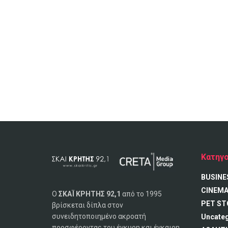
Κατηγο
BUSINE
CINEM
Ο
ΣΚΑΪ ΚΡΗΤΗΣ 92,1
από το 1995
PET ST
βρίσκεται δίπλα στον
συνειδητοποιημένο ακροατή
Uncate
προσφέροντας του έγκυρη και έγκαιρη