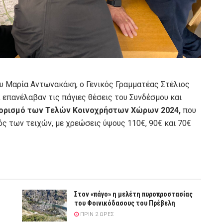
υ Μαρία Αντωνακάκη, ο Γενικός Γραμματέας Στέλιος
 επανέλαβαν τις πάγιες θέσεις του Συνδέσμου και
αθορισμό των Τελών Κοινοχρήστων Χώρων 2024,
που
ς των τειχών, με χρεώσεις ύψους 110€, 90€ και 70€
Στον «πάγο» η μελέτη πυροπροστασίας
του Φοινικόδασους του Πρέβελη
ΠΡΙΝ 2 ΏΡΕΣ