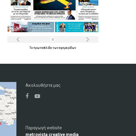
Τα
πρωτοσέλιδα
των
εφημερίδων
Ακολουθήστε μας
Παραγωγή website
metrovista creative media