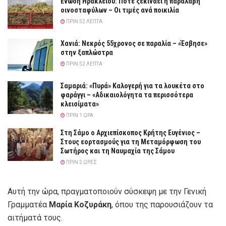
Ένωση Ηρακλείου: Πότε ξεκινάει η παραλαβή
οινοσταφύλων – Οι τιμές ανά ποικιλία
ΠΡΙΝ 52 ΛΕΠΤΆ
Χανιά: Νεκρός 55χρονος σε παραλία – «Έσβησε»
στην ξαπλώστρα
ΠΡΙΝ 52 ΛΕΠΤΆ
Σαμαριά: «Πυρά» Καλογερή για τα λουκέτα στο
φαράγγι – «Αδικαιολόγητα τα περισσότερα
κλεισίματα»
ΠΡΙΝ 1 ΏΡΑ
Στη Σάμο ο Αρχιεπίσκοπος Κρήτης Ευγένιος –
Στους εορτασμούς για τη Μεταμόρφωση του
Σωτήρος και τη Ναυμαχία της Σάμου
ΠΡΙΝ 2 ΏΡΕΣ
Αυτή την ώρα, πραγματοποιούν σύσκεψη με την Γενική
Γραμματέα
Μαρία Κοζυράκη
, όπου της παρουσιάζουν τα
αιτήματά τους.