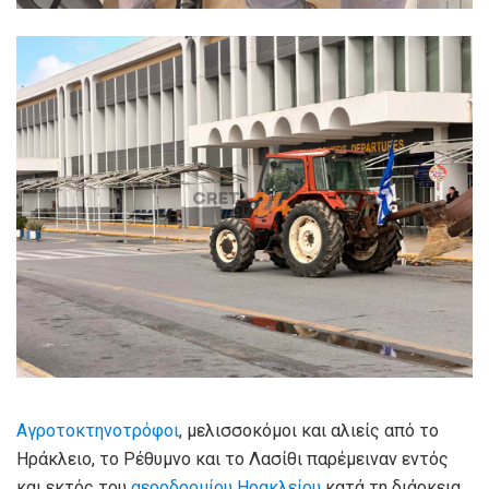
Αγροτοκτηνοτρόφοι
, μελισσοκόμοι και αλιείς από το
Ηράκλειο, το Ρέθυμνο και το Λασίθι παρέμειναν εντός
και εκτός του
αεροδρομίου Ηρακλείου
κατά τη διάρκεια