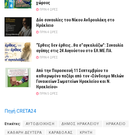
χώρους
ΠΡΙΝ 4 ΏΡΕΣ
Δύο συναυλίες του Νίκου Ανδρουλάκη στο
Ηράκλειο
ΠΡΙΝ 4 ΏΡΕΣ
“Έρθεις δεν έρθεις…θα σ”αγκαλιάζω”: Συναυλία
αγάπης στις 24 Αυγούστου στο ΕΛ.ΜΕ.ΠΑ.
ΠΡΙΝ 4 ΏΡΕΣ
Από την Παρασκευή 11 Σεπτεμβρίου το
καθιερωμένο παζάρι από τον «Σύνδεσμο Μελών
Γυναικείων Σωματείων Ηρακλείου και Ν.
Ηρακλείου»
ΠΡΙΝ 5 ΏΡΕΣ
Πηγή CRETA24
Ετικέτες:
ΑΥΤΟΔΙΟΙΚΗΣΗ
ΔΗΜΟΣ ΗΡΑΚΛΕΙΟΥ
ΗΡΑΚΛΕΙΟ
ΚΑΘΑΡΗ ΔΕΥΤΕΡΑ
ΚΑΡΑΒΟΛΑΣ
ΚΡΗΤΗ