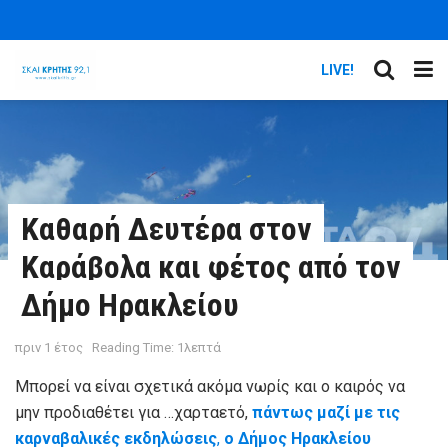
LIVE!
Καθαρή Δευτέρα στον
Καράβολα και φέτος από τον
Δήμο Ηρακλείου
πριν 1 έτος
Reading Time: 1λεπτά
Μπορεί να είναι σχετικά ακόμα νωρίς και ο καιρός να
μην προδιαθέτει για …χαρταετό,
πάντως μαζί με τις
καρναβαλικές εκδηλώσεις
,
ο Δήμος Ηρακλείου