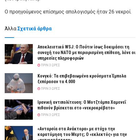
Ο προηγούμενος επίσημος απολογισμός ήταν 26 νεκροί.
Άλλα
Σχετικά άρθρα
Αποκλειστικό WSJ: Ο Πούτιν ίσως δοκιμάσει τη
συνοχή του ΝΑΤΟ με περιορισμένη επίθεση, λένε οι
υπηρεσίες πληροφοριών
ΠΡΙΝ 3 ΏΡΕΣ
Κονγκό: Τα επιβεβαιωμένα κρούσματα Έμπολα
ξεπέρασαν τα 4.000
ΠΡΙΝ 3 ΏΡΕΣ
Ιρανική αντιπολίτευση: Ο Μοτζτάμπα Χαμενεΐ
πιθανόν βρίσκεται στο «νεκροκρέβατο»
ΠΡΙΝ 3 ΏΡΕΣ
«Ανταρσία στα Ανάκτορα» με στόχο την
καρατόμηση του Μερτς; Ο «εκλεκτός» για την
«αντικατάσταση»