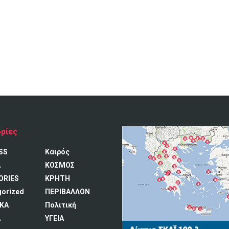
ρίες
SS
Καιρός
A
ΚΟΣΜΟΣ
ORIES
ΚΡΗΤΗ
gorized
ΠΕΡΙΒΑΛΛΟΝ
ΚΑ
Πολιτική
Α
ΥΓΕΙΑ