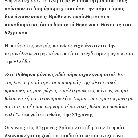
Ξαφνικά έχασαν τα ίχνη τους.
Η ιδιοκτήτρια που τους
νοίκιασε το διαμέρισμα χτυπούσε την πόρτα όμως
δεν άνοιγε κανείς. Βρέθηκαν αναίσθητοι στο
υπνοδωμάτιο, όπου διαπιστώθηκε και ο θάνατος του
52χρονου.
Η μητέρα της νεαρής κοπέλας
είχε ένστικτο
. Την
παρακάλεσε να μην κάνει αυτό το ταξίδι πριν φύγουν από
την Ελλάδα.
«
Στο Ρέθυμνο μένανε, εδώ πέρα είχαν γνωριστεί.
Και
της λέει η μαμά της και ο μπαμπάς της: «Έχω κακό
προαίσθημα, μην φύγεις κοπέλα μου»
της κάνουν,
«μαμά
θέλω να ζήσω το όνειρο»
λέει:
”είμαι τόσο ερωτευμένη με
αυτό το παιδί που περνάμε τόσο καλά, θέλω να περάσω
καλά”»
, αφηγείται ο θείος της 31χρονης.
Οι γονείς της 31χρονης βρίσκονται ήδη στην Τουρκία.
Αγωνιούν για τη ζωή του παιδιού τους και αναζητάνε