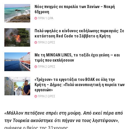
Νέος πνιγμός σε παραλία των Χανίων – Νεκρή
65χρονη
ΠΡΙΝ 1 ΏΡΑ
Πολύ υψηλός ο κίνδυνος εκδήλωσης πυρκαγιάς: Σε
κατάσταση Red Code το Σάββατο η Κρήτη
ΠΡΙΝ 2 ΏΡΕΣ
Με τη MINOAN LINES, το ταξίδι έχει γεύση — και
τιμές που εκπλήσσουν
ΠΡΙΝ 2 ΏΡΕΣ
«Τρέχουν» τα εργοτάξια του ΒΟΑΚ σε όλη την
Κρήτη – Δήμας: «Πολύ ικανοποιητική η πορεία των
εργασιών»
ΠΡΙΝ 2 ΏΡΕΣ
«Μάλλον πετάξανε σπρέι στη μούρη. Από εκεί πέρα από
την Τουρκία ακούστηκε ότι πήγαν να τους ληστέψουν»
,
ανέφερε ο θείος της 31χρονης.