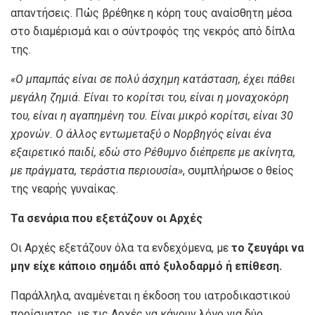
απαντήσεις. Πώς βρέθηκε η κόρη τους αναίσθητη μέσα
στο διαμέρισμά και ο σύντροφός της νεκρός από δίπλα
της.
«Ο μπαμπάς είναι σε πολύ άσχημη κατάσταση, έχει πάθει
μεγάλη ζημιά. Είναι το κορίτσι του, είναι η μοναχοκόρη
του, είναι η αγαπημένη του. Είναι μικρό κορίτσι, είναι 30
χρονών. Ο άλλος εντωμεταξύ ο Νορβηγός είναι ένα
εξαιρετικό παιδί, εδώ στο Ρέθυμνο διέπρεπε με ακίνητα,
με πράγματα, τεράστια περιουσία»
, συμπλήρωσε ο θείος
της νεαρής γυναίκας.
Τα σενάρια που εξετάζουν οι Αρχές
Οι Αρχές εξετάζουν όλα τα ενδεχόμενα, με
το ζευγάρι να
μην είχε κάποιο σημάδι από ξυλοδαρμό ή επίθεση.
Παράλληλα, αναμένεται η έκδοση του ιατροδικαστικού
πορίσματος, με τις Αρχές να κάνουν λόγο για δύο